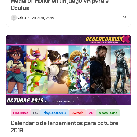
Medal of Honor en un juego VR para el
Oculus
N3k0
25 Sep, 2019
Noticias
PC
PlayStation 4
Switch
VR
Xbox One
Calendario de lanzamientos para octubre
2019