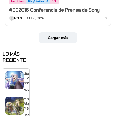
Noticias
PlayStation 4
VR
#E32016 Conferencia de Prensa de Sony
N3k0
13 Jun, 2016
Cargar más
LO MÁS
RECIENTE
Giant
Ojō-
sama
revela
Hace 1 día
visual y
confirma
Made in
estreno
Abyss:
para
Mezameru
enero de
Shinpi
Hace 1 día
2027