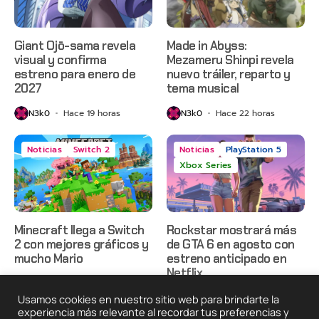
Giant Ojō-sama revela
Made in Abyss:
visual y confirma
Mezameru Shinpi revela
estreno para enero de
nuevo tráiler, reparto y
2027
tema musical
N3k0
Hace 19 horas
N3k0
Hace 22 horas
Noticias
Switch 2
Noticias
PlayStation 5
Xbox Series
Minecraft llega a Switch
Rockstar mostrará más
2 con mejores gráficos y
de GTA 6 en agosto con
mucho Mario
estreno anticipado en
Netflix
N3k0
Hace 1 día
N3k0
Hace 2 días
Usamos cookies en nuestro sitio web para brindarte la
experiencia más relevante al recordar tus preferencias y