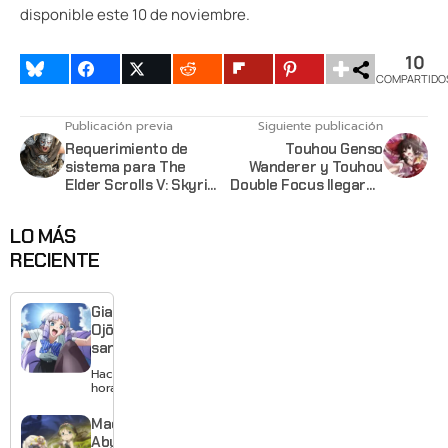
disponible este 10 de noviembre.
10
COMPARTIDO
Publicación previa
Siguiente publicación
Requerimiento de
Touhou Genso
sistema para The
Wanderer y Touhou
Elder Scrolls V: Skyrim
Double Focus llegarán
Special Edition
a América en Febrero
del 2017
LO MÁS
RECIENTE
Giant
Ojō-
sama
revela
Hace 19
visual y
horas
confirma
estreno
Made in
para
Abyss: