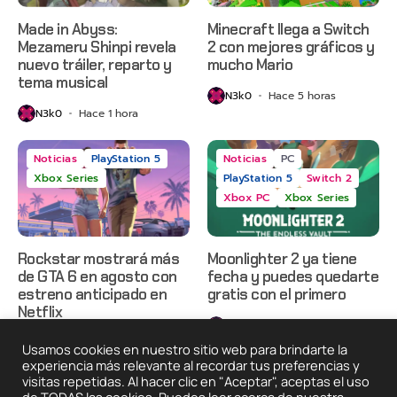
Made in Abyss:
Minecraft llega a Switch
Mezameru Shinpi revela
2 con mejores gráficos y
nuevo tráiler, reparto y
mucho Mario
tema musical
N3k0
Hace 5 horas
N3k0
Hace 1 hora
Noticias
PlayStation 5
Noticias
PC
Xbox Series
PlayStation 5
Switch 2
Xbox PC
Xbox Series
Rockstar mostrará más
Moonlighter 2 ya tiene
de GTA 6 en agosto con
fecha y puedes quedarte
estreno anticipado en
gratis con el primero
Netflix
N3k0
Hace 2 días
N3k0
Hace 23 horas
Usamos cookies en nuestro sitio web para brindarte la
experiencia más relevante al recordar tus preferencias y
visitas repetidas. Al hacer clic en "Aceptar", aceptas el uso