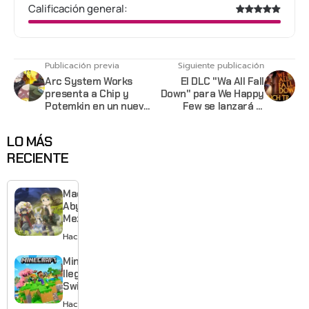
Calificación general:
Publicación previa
Siguiente publicación
Arc System Works
El DLC "Wa All Fall
presenta a Chip y
Down" para We Happy
Potemkin en un nuevo
Few se lanzará la
trailer para New Guilty
próxima semana
Gear
LO MÁS
RECIENTE
Made in
Abyss:
Mezameru
Shinpi
Hace 1 hora
revela
nuevo
Minecraft
tráiler,
llega a
reparto y
Switch 2
tema
con
Hace 5
musical