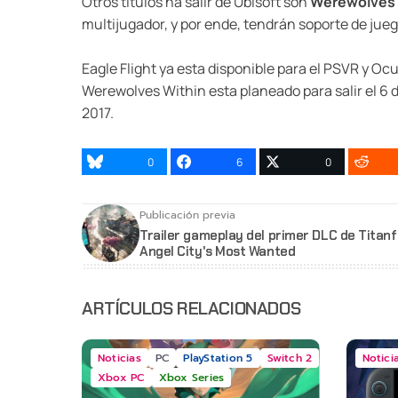
Otros titulos ha salir de Ubisoft son
Werewolves 
multijugador, y por ende, tendrán soporte de ju
Eagle Flight ya esta disponible para el PSVR y Ocu
Werewolves Within esta planeado para salir el 6 d
2017.
0
6
0
Publicación previa
Trailer gameplay del primer DLC de Titanfa
Angel City's Most Wanted
ARTÍCULOS RELACIONADOS
Noticias
PC
PlayStation 5
Switch 2
Notici
Xbox PC
Xbox Series