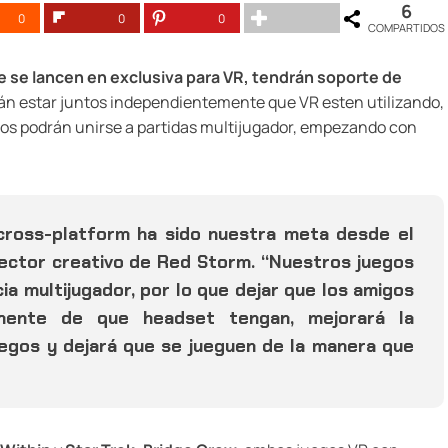
6
0
0
0
COMPARTIDOS
 se lancen en exclusiva para VR, tendrán soporte de
drán estar juntos independientemente que VR esten utilizando,
odos podrán unirse a partidas multijugador, empezando con
cross-platform ha sido nuestra meta desde el
director creativo de Red Storm. “Nuestros juegos
ia multijugador, por lo que dejar que los amigos
emente de que headset tengan, mejorará la
uegos y dejará que se jueguen de la manera que