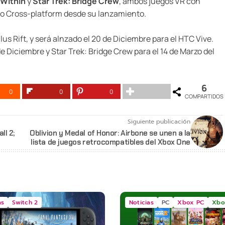
Within
y
Star Trek: Bridge Crew
, ambos juegos VR con
ego Cross-platform desde su lanzamiento.
lus Rift, y será alnzado el 20 de Diciembre para el HTC Vive.
e Diciembre y Star Trek: Bridge Crew para el 14 de Marzo del
6
0
0
0
COMPARTIDOS
Siguiente publicación
ll 2;
Oblivion y Medal of Honor: Airbone se unen a la
lista de juegos retrocompatibles del Xbox One
as
Switch 2
Noticias
PC
Xbox PC
Xbo