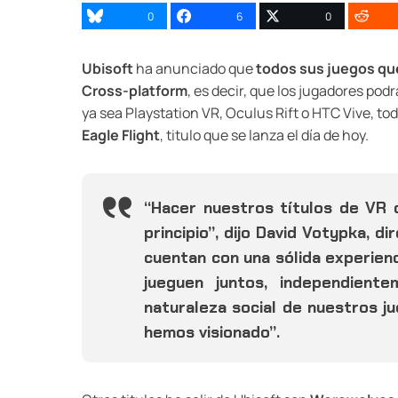
0
6
0
Ubisoft
ha anunciado que
todos sus juegos que
Cross-platform
, es decir, que los jugadores po
ya sea Playstation VR, Oculus Rift o HTC Vive, t
Eagle Flight
, titulo que se lanza el día de hoy.
“Hacer nuestros títulos de VR 
principio”, dijo David Votypka, 
cuentan con una sólida experienc
jueguen juntos, independient
naturaleza social de nuestros j
hemos visionado”.