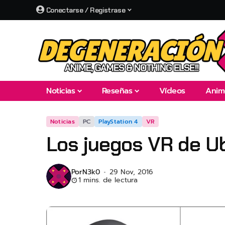
Conectarse / Registrase
Noticias
Reseñas
Vídeos
Anim
Noticias
PC
PlayStation 4
VR
Los juegos VR de Ub
Por
N3k0
29 Nov, 2016
1 mins. de lectura