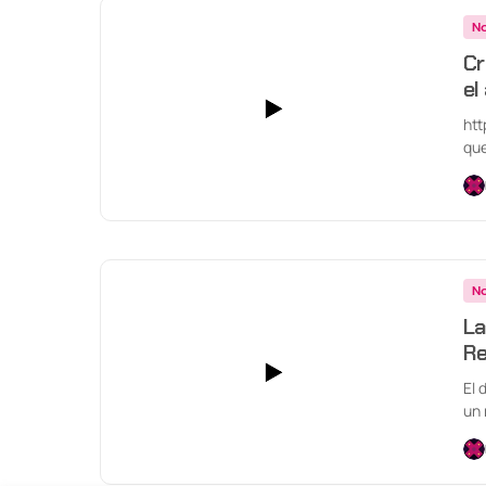
No
Cr
el
ht
que
oct
No
La
Re
El 
un 