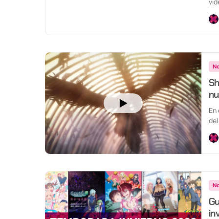
vid
No
Sh
nu
En 
del
No
Gu
in