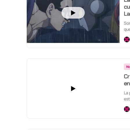
cu
La
Son
que
cin
No
Cr
en
La 
est
Man