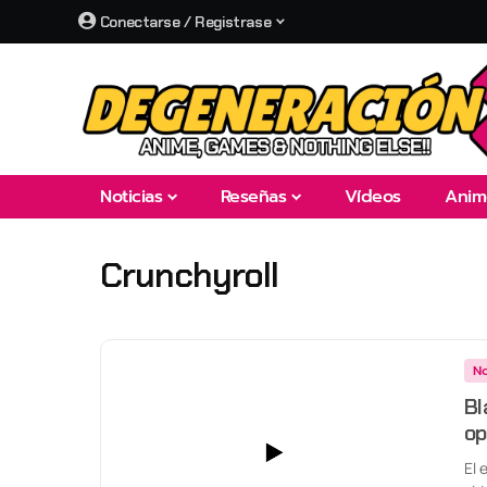
Conectarse / Registrase
Noticias
Reseñas
Vídeos
Anim
Crunchyroll
No
Bl
op
El 