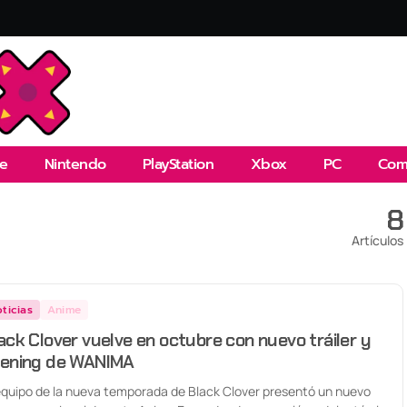
e
Nintendo
PlayStation
Xbox
PC
Com
8
Artículos
ticias
Anime
ack Clover vuelve en octubre con nuevo tráiler y
ening de WANIMA
equipo de la nueva temporada de Black Clover presentó un nuevo