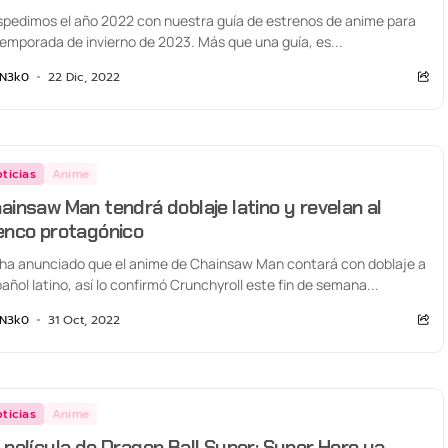
pedimos el año 2022 con nuestra guía de estrenos de anime para
temporada de invierno de 2023. Más que una guía, es...
N3k0
22 Dic, 2022
ticias
Anime
ainsaw Man tendrá doblaje latino y revelan al
enco protagónico
ha anunciado que el anime de Chainsaw Man contará con doblaje a
añol latino, así lo confirmó Crunchyroll este fin de semana...
N3k0
31 Oct, 2022
ticias
Anime
 película de Dragon Ball Super: Super Hero ya