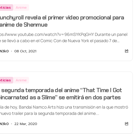
ticias
Anime
unchyroll revela el primer video promocional para
 anime de Shenmue
tps://www.youtube.com/watch?v=96mSYKPqGHY Durante un panel
 se llevó a cabo en el Comic Con de Nueva York el pasado 7 de
ubre, Crunchyroll en...
N3k0
08 Oct, 2021
ticias
Anime
 segunda temporada del anime “That Time I Got
incarnated as a Slime” se emitirá en dos partes
día de hoy, Bandai Namco Arts hizo una transmisión en la que mostró
nuevo trailer para la segunda temporada del anime...
N3k0
22 Mar, 2020