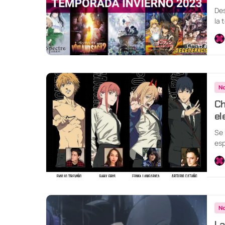
Des
la 
No
Ch
el
Se 
esp
No
La