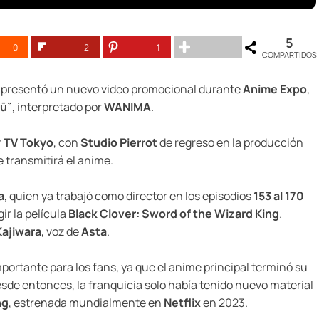
5
0
2
1
COMPARTIDOS
presentó un nuevo video promocional durante
Anime Expo
,
yū”
, interpretado por
WANIMA
.
r
TV Tokyo
, con
Studio Pierrot
de regreso en la producción
transmitirá el anime.
a
, quien ya trabajó como director en los episodios
153 al 170
gir la película
Black Clover: Sword of the Wizard King
.
ajiwara
, voz de
Asta
.
rtante para los fans, ya que el anime principal terminó su
esde entonces, la franquicia solo había tenido nuevo material
ng
, estrenada mundialmente en
Netflix
en 2023.