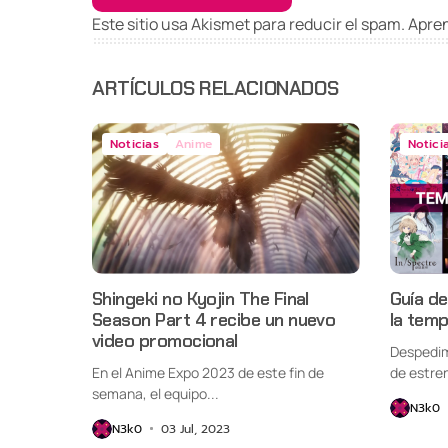
Este sitio usa Akismet para reducir el spam.
Apren
ARTÍCULOS RELACIONADOS
Noticias
Anime
Notici
Shingeki no Kyojin The Final
Guía d
Season Part 4 recibe un nuevo
la tem
video promocional
Despedim
En el Anime Expo 2023 de este fin de
de estren
semana, el equipo...
N3k0
N3k0
03 Jul, 2023