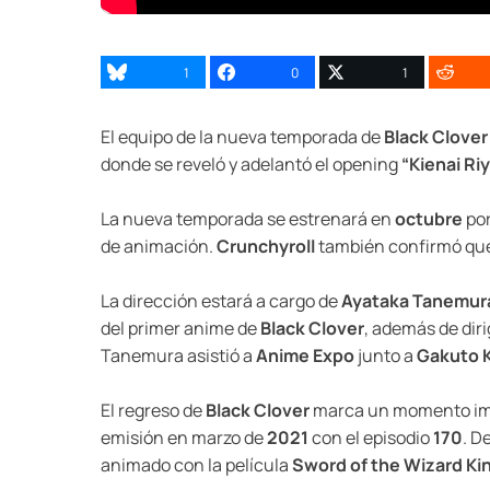
1
0
1
El equipo de la nueva temporada de
Black Clover
donde se reveló y adelantó el opening
“Kienai Ri
La nueva temporada se estrenará en
octubre
po
de animación.
Crunchyroll
también confirmó que 
La dirección estará a cargo de
Ayataka Tanemur
del primer anime de
Black Clover
, además de diri
Tanemura asistió a
Anime Expo
junto a
Gakuto K
El regreso de
Black Clover
marca un momento impo
emisión en marzo de
2021
con el episodio
170
. D
animado con la película
Sword of the Wizard Ki