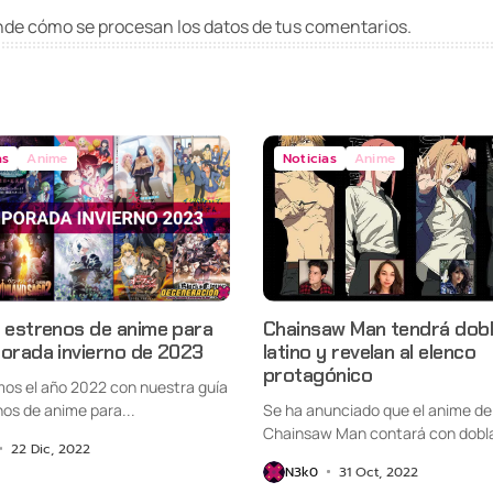
de cómo se procesan los datos de tus comentarios
.
as
Anime
Noticias
Anime
e estrenos de anime para
Chainsaw Man tendrá dobl
porada invierno de 2023
latino y revelan al elenco
protagónico
os el año 2022 con nuestra guía
os de anime para...
Se ha anunciado que el anime de
Chainsaw Man contará con dobla
22 Dic, 2022
N3k0
31 Oct, 2022