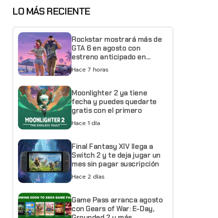
LO MÁS RECIENTE
Rockstar mostrará más de
GTA 6 en agosto con
estreno anticipado en
Netflix
Hace 7 horas
Moonlighter 2 ya tiene
fecha y puedes quedarte
gratis con el primero
Hace 1 día
Final Fantasy XIV llega a
Switch 2 y te deja jugar un
mes sin pagar suscripción
Hace 2 días
Game Pass arranca agosto
con Gears of War: E-Day,
Grounded 2 y más