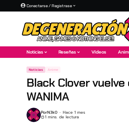
Conectarse / Registrase
Noticias
Reseñas
Vídeos
Anim
Noticias
Anime
Black Clover vuelve
WANIMA
Por
N3k0
Hace 1 mes
1 mins. de lectura