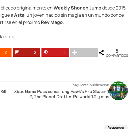
ublicado originalmente en
Weekly Shonen Jump
desde 2015
sigue a
Asta
, un joven nacido sin magia en un mundo donde
rtirse en el próximo
Rey Mago
.
la nota.
5
0
2
1
COMPARTIDOS
Siguiente publicación
Kill
Xbox Game Pass suma Tony Hawk’s Pro Skater 1
+ 2, The Planet Crafter, Palworld 1.0 y más
Responder