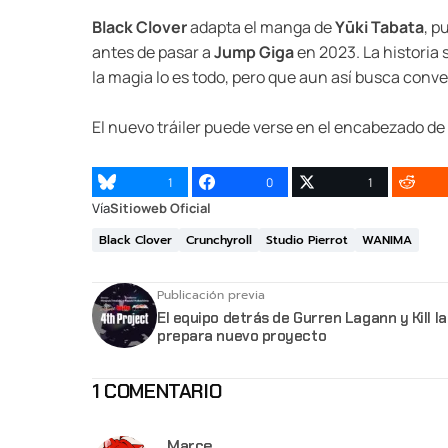
Black Clover
adapta el manga de
Yūki Tabata
, p
antes de pasar a
Jump Giga
en 2023. La historia 
la magia lo es todo, pero que aun así busca conve
El nuevo tráiler puede verse en el encabezado de 
1
0
1
Vía
Sitioweb Oficial
Black Clover
Crunchyroll
Studio Pierrot
WANIMA
Publicación previa
El equipo detrás de Gurren Lagann y Kill la 
prepara nuevo proyecto
1 COMENTARIO
Marce