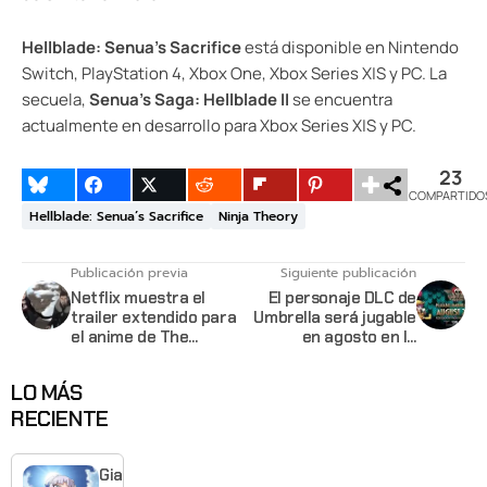
Hellblade: Senua’s Sacrifice
está disponible en Nintendo
Switch, PlayStation 4, Xbox One, Xbox Series X|S y PC. La
secuela,
Senua’s Saga: Hellblade II
se encuentra
actualmente en desarrollo para Xbox Series X|S y PC.
23
COMPARTIDO
Hellblade: Senua’s Sacrifice
Ninja Theory
Publicación previa
Siguiente publicación
Netflix muestra el
El personaje DLC de
trailer extendido para
Umbrella será jugable
el anime de The
en agosto en la
Witcher: Nightmare of
versión alfa de
the Wolf
Skullgirls 2nd Encore
LO MÁS
RECIENTE
Giant