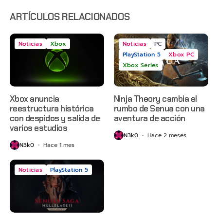
anticipado
en Netflix
ARTÍCULOS RELACIONADOS
Noticias
Xbox
Noticias
PC
PlayStation 5
Xbox PC
Xbox Series
Xbox anuncia
Ninja Theory cambia el
reestructura histórica
rumbo de Senua con una
con despidos y salida de
aventura de acción
varios estudios
N3k0
Hace 2 meses
N3k0
Hace 1 mes
Noticias
PlayStation 5