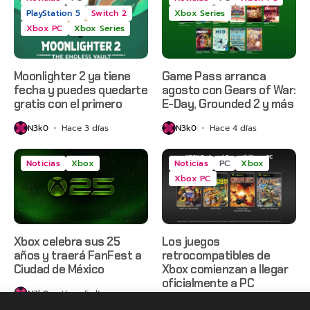
PlayStation 5
Switch 2
Xbox Series
Xbox PC
Xbox Series
Moonlighter 2 ya tiene
Game Pass arranca
fecha y puedes quedarte
agosto con Gears of War:
gratis con el primero
E-Day, Grounded 2 y más
N3k0
Hace 3 días
N3k0
Hace 4 días
Noticias
Xbox
Noticias
PC
Xbox
Xbox PC
Xbox celebra sus 25
Los juegos
años y traerá FanFest a
retrocompatibles de
Ciudad de México
Xbox comienzan a llegar
oficialmente a PC
N3k0
Hace 5 días
N3k0
Hace 2 semanas