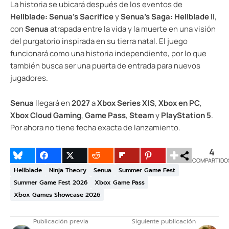
La historia se ubicará después de los eventos de
Hellblade: Senua’s Sacrifice
y
Senua’s Saga: Hellblade II
,
con
Senua
atrapada entre la vida y la muerte en una visión
del purgatorio inspirada en su tierra natal. El juego
funcionará como una historia independiente, por lo que
también busca ser una puerta de entrada para nuevos
jugadores.
Senua
llegará en
2027
a
Xbox Series X|S
,
Xbox en PC
,
Xbox Cloud Gaming
,
Game Pass
,
Steam
y
PlayStation 5
.
Por ahora no tiene fecha exacta de lanzamiento.
4
COMPARTIDO
Hellblade
Ninja Theory
Senua
Summer Game Fest
Summer Game Fest 2026
Xbox Game Pass
Xbox Games Showcase 2026
Publicación previa
Siguiente publicación