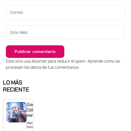
Este sitio usa Akismet para reducir el spam.
Aprende cómo se
procesan los datos de tus comentarios
.
LO MÁS
RECIENTE
Giant
Ojō-
sama
revela
Hace 21
visual y
horas
confirma