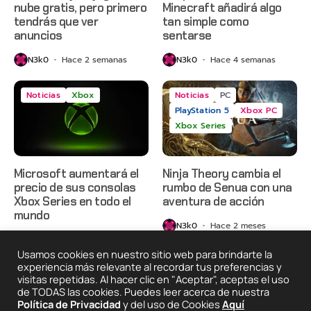
nube gratis, pero primero
Minecraft añadirá algo
tendrás que ver
tan simple como
anuncios
sentarse
N3k0
Hace 2 semanas
N3k0
Hace 4 semanas
Noticias
Xbox
Noticias
PC
PlayStation 5
Xbox PC
Xbox Series
Microsoft aumentará el
Ninja Theory cambia el
precio de sus consolas
rumbo de Senua con una
Xbox Series en todo el
aventura de acción
mundo
N3k0
Hace 2 meses
N3k0
Hace 1 mes
Usamos cookies en nuestro sitio web para brindarte la
experiencia más relevante al recordar tus preferencias y
visitas repetidas. Al hacer clic en "Aceptar", aceptas el uso
2025 © Degeneraciónx.com | Anime, Games & Nothing
de TODAS las cookies. Puedes leer acerca de nuestra
Else
Política de Privacidad
y del uso de Cookies
Aquí