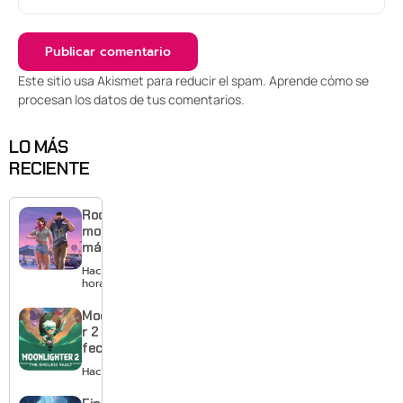
Este sitio usa Akismet para reducir el spam.
Aprende cómo se
procesan los datos de tus comentarios
.
LO MÁS
RECIENTE
Rockstar
mostrará
más de
GTA 6 en
Hace 8
agosto
horas
con
estreno
Moonlighte
anticipado
r 2 ya tiene
en Netflix
fecha y
puedes
Hace 1 día
quedarte
gratis con