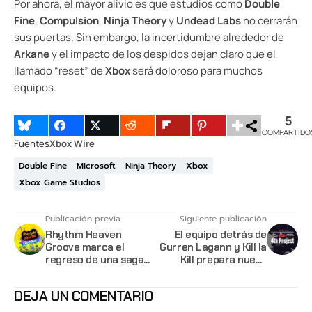
Por ahora, el mayor alivio es que estudios como
Double
Fine
,
Compulsion
,
Ninja Theory
y
Undead Labs
no cerrarán
sus puertas. Sin embargo, la incertidumbre alrededor de
Arkane
y el impacto de los despidos dejan claro que el
llamado “reset” de
Xbox
será doloroso para muchos
equipos.
5
COMPARTIDO
Fuentes
Xbox Wire
Double Fine
Microsoft
Ninja Theory
Xbox
Xbox Game Studios
Publicación previa
Siguiente publicación
Rhythm Heaven
El equipo detrás de
Groove marca el
Gurren Lagann y Kill la
regreso de una saga
Kill prepara nuevo
muy querida
proyecto
DEJA UN COMENTARIO