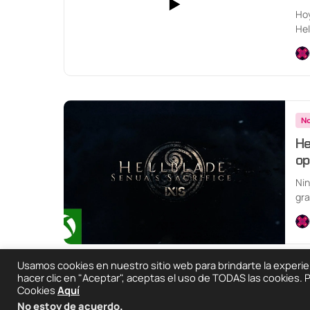
Hoy
Hel
No
He
op
Nin
gra
Usamos cookies en nuestro sitio web para brindarte la experienc
hacer clic en "Aceptar", aceptas el uso de TODAS las cookies.
Cookies
Aquí
2025 © Degeneraciónx.com | Anime, Games & Noth
No estoy de acuerdo
.