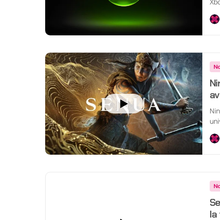
Xbo
No
Ni
av
Nin
uni
de.
No
Se
la