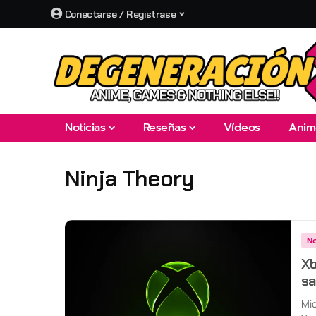
Conectarse / Registrase
Noticias
Reseñas
Vídeos
Anim
Ninja Theory
No
Xb
sa
Mic