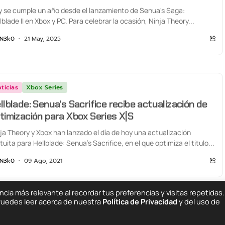
 se cumple un año desde el lanzamiento de Senua's Saga:
lblade II en Xbox y PC. Para celebrar la ocasión, Ninja Theory...
N3k0
21 May, 2025
ticias
Xbox Series
llblade: Senua’s Sacrifice recibe actualización de
timización para Xbox Series X|S
ja Theory y Xbox han lanzado el día de hoy una actualización
tuita para Hellblade: Senua’s Sacrifice, en el que optimiza el titulo...
N3k0
09 Ago, 2021
ia más relevante al recordar tus preferencias y visitas repetidas.
 Puedes leer acerca de nuestra
Política de Privacidad
y del uso de
Quiénes Somos
C
ing Else