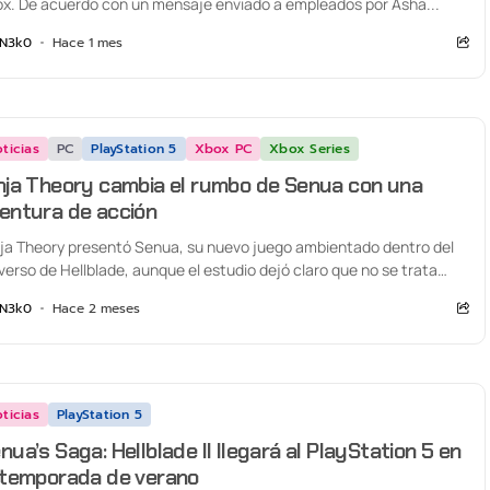
x. De acuerdo con un mensaje enviado a empleados por Asha...
N3k0
Hace 1 mes
ticias
PC
PlayStation 5
Xbox PC
Xbox Series
nja Theory cambia el rumbo de Senua con una
entura de acción
ja Theory presentó Senua, su nuevo juego ambientado dentro del
verso de Hellblade, aunque el estudio dejó claro que no se trata
..
N3k0
Hace 2 meses
ticias
PlayStation 5
nua’s Saga: Hellblade II llegará al PlayStation 5 en
 temporada de verano