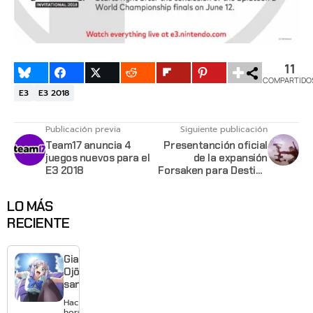
11
COMPARTIDO
E3
E3 2018
Publicación previa
Siguiente publicación
Team17 anuncia 4
Presentanción oficial
juegos nuevos para el
de la expansión
E3 2018
Forsaken para Destiny
2
LO MÁS
RECIENTE
Giant
Ojō-
sama
revela
Hace 20
visual y
horas