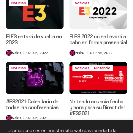
Noticias
Noticias
El E3 estará de vuelta en
El E3 2022 no se llevará a
2023
cabo en forma presencial
N3k0
07 Jun, 2022
N3k0
07 Ene, 2022
Noticias
Noticias
Nintendo
#E32021: Calendario de
Nintendo anuncia fecha
todas las conferencias
y hora para su Direct del
#E32021
N3k0
07 Jun, 2021
N3k0
02 Jun, 2021
Usamos cookies en nuestro sitio web para brindarte la