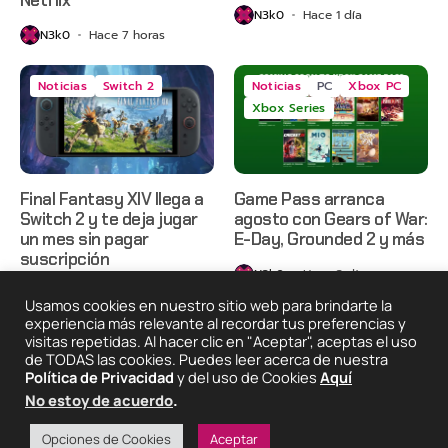
N3k0
Hace 1 día
N3k0
Hace 7 horas
Noticias
Switch 2
Noticias
PC
Xbox PC
Xbox Series
Final Fantasy XIV llega a
Game Pass arranca
Switch 2 y te deja jugar
agosto con Gears of War:
un mes sin pagar
E-Day, Grounded 2 y más
suscripción
N3k0
Hace 3 días
N3k0
Hace 3 días
Usamos cookies en nuestro sitio web para brindarte la
experiencia más relevante al recordar tus preferencias y
visitas repetidas. Al hacer clic en "Aceptar", aceptas el uso
de TODAS las cookies. Puedes leer acerca de nuestra
2025 © Degeneraciónx.com | Anime, Games & Nothing
Política de Privacidad
y del uso de Cookies
Aquí
Else
No estoy de acuerdo
.
Quiénes
Condiciones De
Políticas De
¡Colabora!
Somos
Uso
Privacidad
Opciones de Cookies
Aceptar