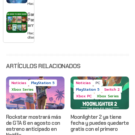
Switch 2 y
Hace 3 días
te deja
jugar un
Game
mes sin
Pass
pagar
arranca
suscripción
agosto
Hace 3
con
días
Gears of
War: E-
Day,
Grounded
2 y más
ARTÍCULOS RELACIONADOS
Noticias
PlayStation 5
Noticias
PC
Xbox Series
PlayStation 5
Switch 2
Xbox PC
Xbox Series
Rockstar mostrará más
Moonlighter 2 ya tiene
de GTA 6 en agosto con
fecha y puedes quedarte
estreno anticipado en
gratis con el primero
Netflix