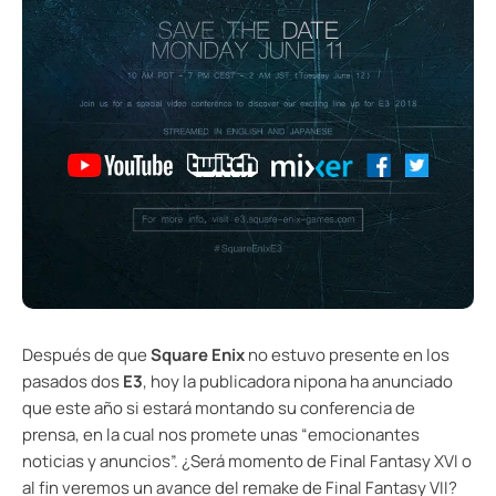
Después de que
Square Enix
no estuvo presente en los
pasados dos
E3
, hoy la publicadora nipona ha anunciado
que este año si estará montando su conferencia de
prensa, en la cual nos promete unas “emocionantes
noticias y anuncios”. ¿Será momento de Final Fantasy XVI o
al fin veremos un avance del remake de Final Fantasy VII?