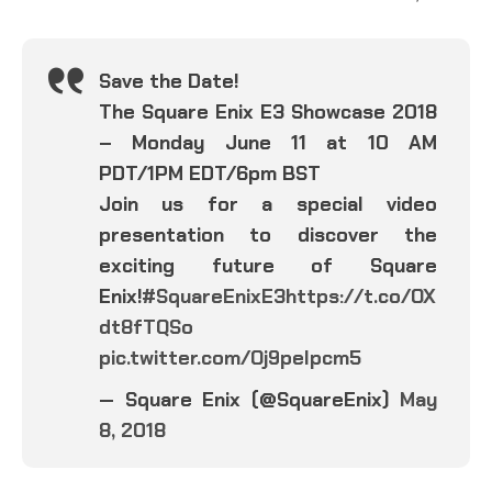
Save the Date!
The Square Enix E3 Showcase 2018
– Monday June 11 at 10 AM
PDT/1PM EDT/6pm BST
Join us for a special video
presentation to discover the
exciting future of Square
Enix!
#SquareEnixE3
https://t.co/OX
dt8fTQSo
pic.twitter.com/Oj9peIpcm5
— Square Enix (@SquareEnix)
May
8, 2018