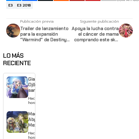
E3
E3 2018
Publicación previa
Siguiente publicación
Trailer de lanzamiento
Apoya la lucha contra
para la expansión
el cáncer de mama
"Warmind" de Destiny
comprando este skin
2
rosa de Mercy de
Overwatch
LO MÁS
RECIENTE
Giant
Ojō-
sama
revela
Hace 8
visual y
horas
confirma
estreno
Made in
para
Abyss:
enero de
Mezameru
2027
Shinpi
Hace 10
revela
horas