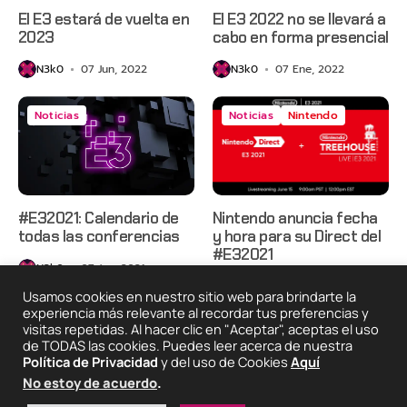
El E3 estará de vuelta en
El E3 2022 no se llevará a
2023
cabo en forma presencial
N3k0
07 Jun, 2022
N3k0
07 Ene, 2022
Noticias
Noticias
Nintendo
#E32021: Calendario de
Nintendo anuncia fecha
todas las conferencias
y hora para su Direct del
#E32021
N3k0
07 Jun, 2021
N3k0
02 Jun, 2021
Usamos cookies en nuestro sitio web para brindarte la
experiencia más relevante al recordar tus preferencias y
visitas repetidas. Al hacer clic en "Aceptar", aceptas el uso
de TODAS las cookies. Puedes leer acerca de nuestra
2025 © Degeneraciónx.com | Anime, Games & Nothing
Política de Privacidad
y del uso de Cookies
Aquí
Else
No estoy de acuerdo
.
Quiénes
Condiciones De
Políticas De
¡Colabora!
Somos
Uso
Privacidad