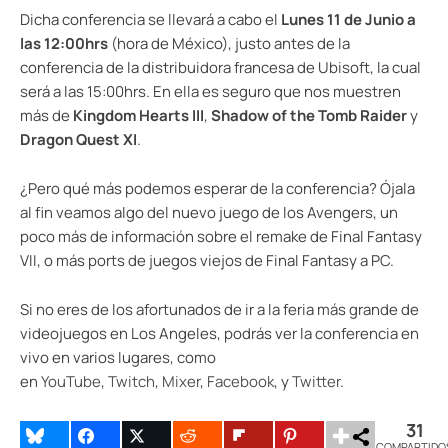
Dicha conferencia se llevará a cabo el
Lunes 11 de Junio a
las 12:00hrs
(hora de México), justo antes de la
conferencia de la distribuidora francesa de Ubisoft, la cual
será a las 15:00hrs. En ella es seguro que nos muestren
más de
Kingdom Hearts III
,
Shadow of the Tomb Raider
y
Dragon Quest XI
.
¿Pero qué más podemos esperar de la conferencia? Ójala
al fin veamos algo del nuevo juego de los Avengers, un
poco más de información sobre el remake de Final Fantasy
VII, o más ports de juegos viejos de Final Fantasy a PC.
Si no eres de los afortunados de ir a la feria más grande de
videojuegos en Los Angeles, podrás ver la conferencia en
vivo en varios lugares, como
en
YouTube
,
Twitch
,
Mixer
,
Facebook
, y
Twitter
.
31
COMPARTIDO