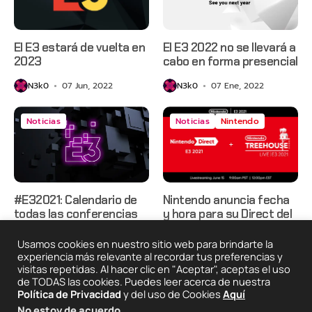
El E3 estará de vuelta en
El E3 2022 no se llevará a
2023
cabo en forma presencial
N3k0
07 Jun, 2022
N3k0
07 Ene, 2022
Noticias
Noticias
Nintendo
#E32021: Calendario de
Nintendo anuncia fecha
todas las conferencias
y hora para su Direct del
#E32021
N3k0
07 Jun, 2021
Usamos cookies en nuestro sitio web para brindarte la
N3k0
02 Jun, 2021
experiencia más relevante al recordar tus preferencias y
visitas repetidas. Al hacer clic en "Aceptar", aceptas el uso
de TODAS las cookies. Puedes leer acerca de nuestra
Política de Privacidad
y del uso de Cookies
Aquí
2025 © Degeneraciónx.com | Anime, Games & Nothing
No estoy de acuerdo
.