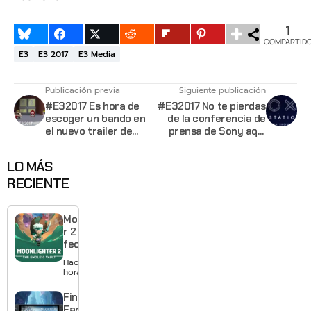
1
COMPARTID
E3
E3 2017
E3 Media
Publicación previa
Siguiente publicación
#E32017 Es hora de
#E32017 No te pierdas
escoger un bando en
de la conferencia de
el nuevo trailer de
prensa de Sony aquí
South Park: The
[update]
Fractured But Whole
LO MÁS
RECIENTE
Moonlighte
r 2 ya tiene
fecha y
puedes
Hace 24
quedarte
horas
gratis con
el primero
Final
Fantasy