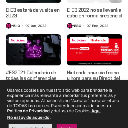
El E3 estará de vuelta en
El E3 2022 no se llevará a
2023
cabo en forma presencial
N3k0
07 Jun, 2022
N3k0
07 Ene, 2022
Noticias
Noticias
Nintendo
#E32021: Calendario de
Nintendo anuncia fecha
todas las conferencias
y hora para su Direct del
#E32021
N3k0
07 Jun, 2021
Usamos cookies en nuestro sitio web para brindarte la
N3k0
02 Jun, 2021
experiencia más relevante al recordar tus preferencias y
visitas repetidas. Al hacer clic en "Aceptar", aceptas el uso
de TODAS las cookies. Puedes leer acerca de nuestra
Política de Privacidad
y del uso de Cookies
Aquí
2025 © Degeneraciónx.com | Anime, Games & Nothing
No estoy de acuerdo
.
Else
Quiénes
Condiciones De
Políticas De
¡Colabora!