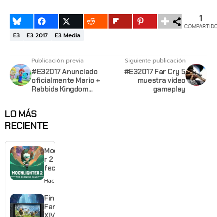
1
COMPARTID
E3
E3 2017
E3 Media
Publicación previa
Siguiente publicación
#E32017 Anunciado
#E32017 Far Cry 5
oficialmente Mario +
muestra video
Rabbids Kingdom
gameplay
Battle
LO MÁS
RECIENTE
Moonlighte
r 2 ya tiene
fecha y
puedes
Hace 4 horas
quedarte
gratis con
Final
el primero
Fantasy
XIV llega a