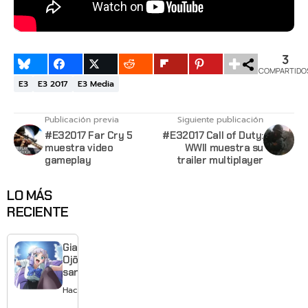
3
COMPARTIDO
E3
E3 2017
E3 Media
Publicación previa
Siguiente publicación
#E32017 Far Cry 5
#E32017 Call of Duty:
muestra video
WWII muestra su
gameplay
trailer multiplayer
LO MÁS
RECIENTE
Giant
Ojō-
sama
revela
Hace 1 día
visual y