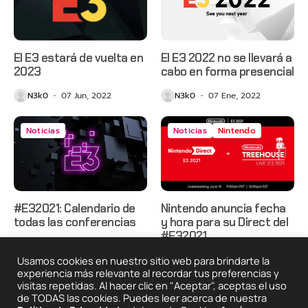
El E3 estará de vuelta en
El E3 2022 no se llevará a
2023
cabo en forma presencial
N3k0
07 Jun, 2022
N3k0
07 Ene, 2022
Noticias
Noticias
Nintendo
#E32021: Calendario de
Nintendo anuncia fecha
todas las conferencias
y hora para su Direct del
#E32021
N3k0
07 Jun, 2021
N3k0
02 Jun, 2021
Usamos cookies en nuestro sitio web para brindarte la
experiencia más relevante al recordar tus preferencias y
visitas repetidas. Al hacer clic en "Aceptar", aceptas el uso
de TODAS las cookies. Puedes leer acerca de nuestra