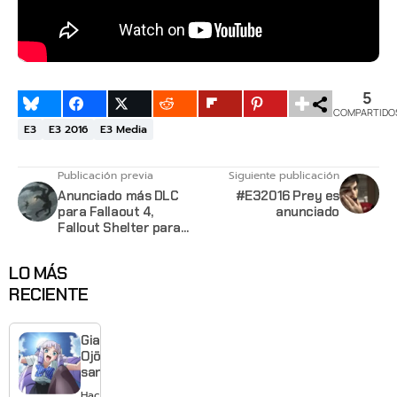
5
COMPARTIDO
E3
E3 2016
E3 Media
Publicación previa
Siguiente publicación
Anunciado más DLC
#E32016 Prey es
para Fallaout 4,
anunciado
Fallout Shelter para
PC y remasterización
de Skyrim
LO MÁS
RECIENTE
Giant
Ojō-
sama
revela
Hace 3