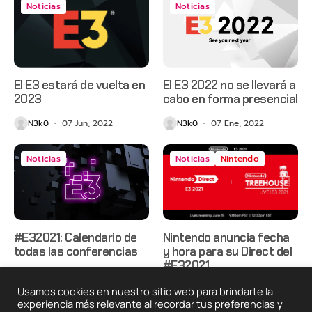
Noticias
Noticias
El E3 estará de vuelta en
El E3 2022 no se llevará a
2023
cabo en forma presencial
N3k0
07 Jun, 2022
N3k0
07 Ene, 2022
Noticias
Noticias
Nintendo
#E32021: Calendario de
Nintendo anuncia fecha
todas las conferencias
y hora para su Direct del
#E32021
N3k0
07 Jun, 2021
N3k0
02 Jun, 2021
Usamos cookies en nuestro sitio web para brindarte la
experiencia más relevante al recordar tus preferencias y