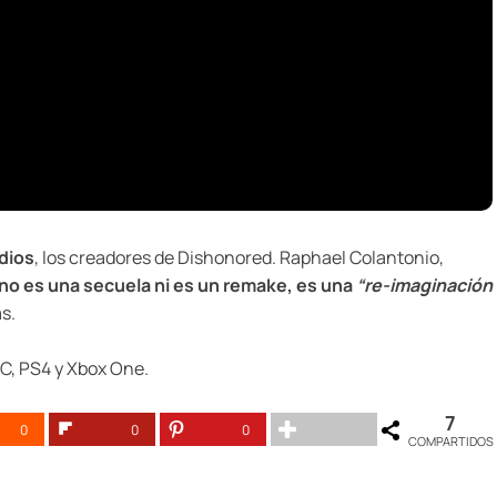
dios
, los creadores de Dishonored. Raphael Colantonio,
 no es una secuela ni es un remake, es una
“re-imaginación
s.
PC, PS4 y Xbox One.
7
0
0
0
COMPARTIDOS