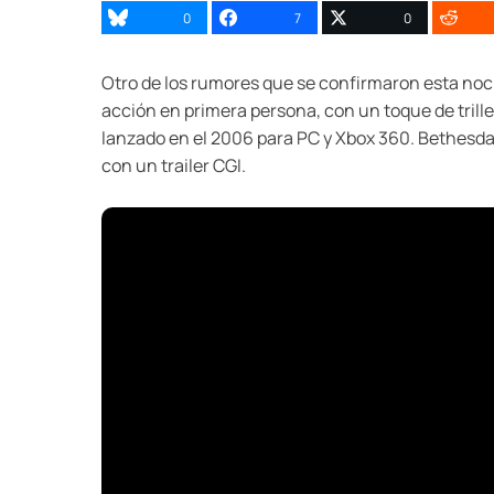
0
7
0
Otro de los rumores que se confirmaron esta noch
acción en primera persona, con un toque de trill
lanzado en el 2006 para PC y Xbox 360. Bethesda 
con un trailer CGI.