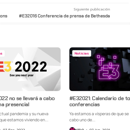
Siguiente publicación
ions
#E32016 Conferencia de prensa de Bethesda
as
Noticias
022 no se llevará a cabo
#E32021: Calendario de to
a presencial
conferencias
actual pandemia y su nueva
Ya estamos a vísperas de que se 
que estamos viviendo en...
cabo uno de...
07 Ene, 2022
N3k0
07 Jun, 2021