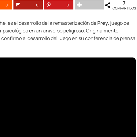
7
0
0
0
COMPARTIDOS
e, es el desarrollo de la remasterización de
Prey
, juego de
er psicológico en un universo peligroso. Originalmente
confirmo el desarrollo del juego en su conferencia de prensa