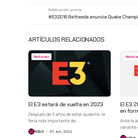
Publicación previa
#E32016 Bethesda anuncia Quake Champ
ARTÍCULOS RELACIONADOS
Noticias
Notici
El E3 estará de vuelta en 2023
El E3 2
en form
Después de 3 años de estar ausente, la
feria más importante de...
Ante la 
variante 
N3k0
07 Jun, 2022
N3k0