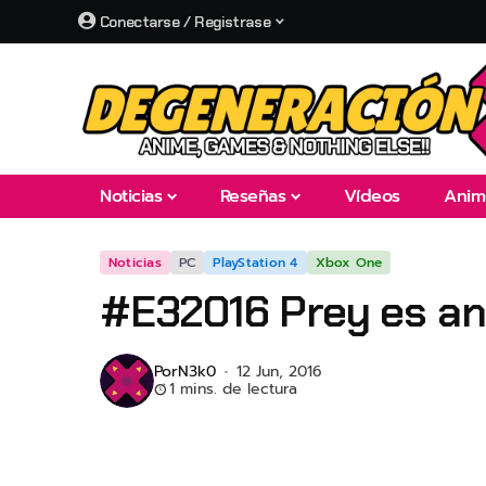
Conectarse / Registrase
Noticias
Reseñas
Vídeos
Anim
Noticias
PC
PlayStation 4
Xbox One
#E32016 Prey es a
Por
N3k0
12 Jun, 2016
1 mins. de lectura