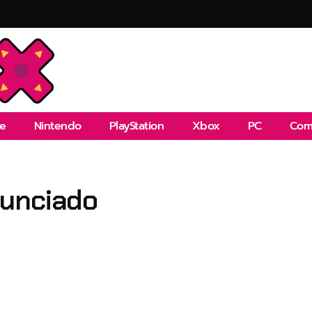
e
Nintendo
PlayStation
Xbox
PC
Com
nunciado