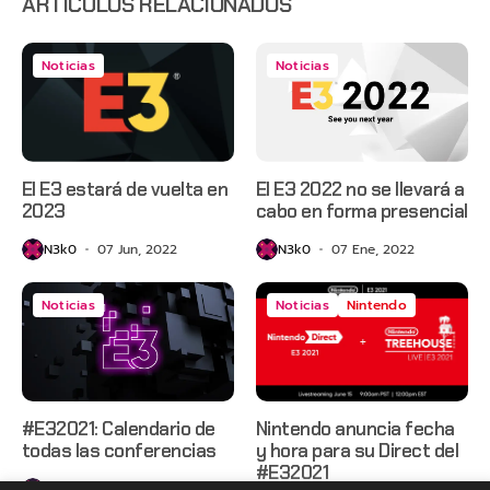
ARTÍCULOS RELACIONADOS
Noticias
Noticias
El E3 estará de vuelta en
El E3 2022 no se llevará a
2023
cabo en forma presencial
N3k0
07 Jun, 2022
N3k0
07 Ene, 2022
Noticias
Noticias
Nintendo
#E32021: Calendario de
Nintendo anuncia fecha
todas las conferencias
y hora para su Direct del
#E32021
N3k0
07 Jun, 2021