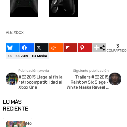
Via:
Xbox
3
COMPARTIDO
E3
E3 2015
E3 Media
Publicación previa
Siguiente publicación
#E32015 Llega al fin la
Trailers #E32015
retrocompatibilidad al
Rainbow Six Siege -
Xbox One
White Masks Reveal y
Multiplayer Gameplay
LO MÁS
RECIENTE
Moonlighte