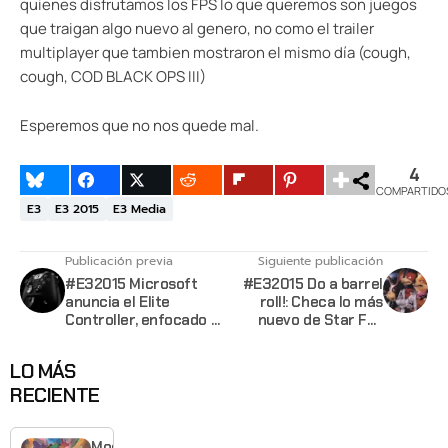
quienes disfrutamos los FPS lo que queremos son juegos
que traigan algo nuevo al genero, no como el trailer
multiplayer que tambien mostraron el mismo día (cough,
cough, COD BLACK OPS III)
Esperemos que no nos quede mal.
4
COMPARTIDO
E3
E3 2015
E3 Media
Publicación previa
Siguiente publicación
#E32015 Microsoft
#E32015 Do a barrel
anuncia el Elite
roll!: Checa lo más
Controller, enfocado a
nuevo de Star Fox
jugadores
Zero
profesionales
LO MÁS
RECIENTE
Moonlighte