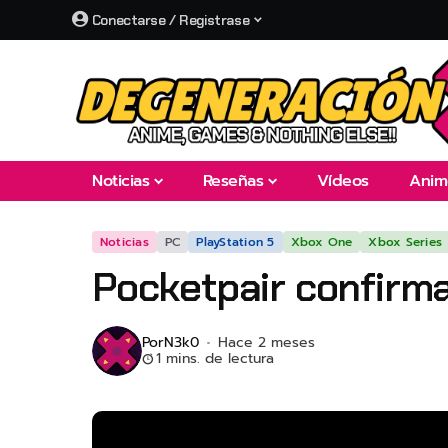
Conectarse / Registrase
Noticias
Reseñas
Vídeos
Anim
Noticias
PC
PlayStation 5
Xbox One
Xbox Series
Pocketpair confirma
Por
N3k0
Hace 2 meses
1 mins. de lectura