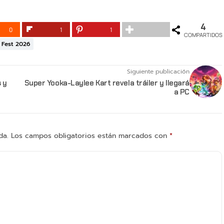
4
0
1
1
COMPARTIDOS
Fest 2026
Siguiente publicación
 y
Super Yooka-Laylee Kart revela tráiler y llegará
a PC
da.
Los campos obligatorios están marcados con
*