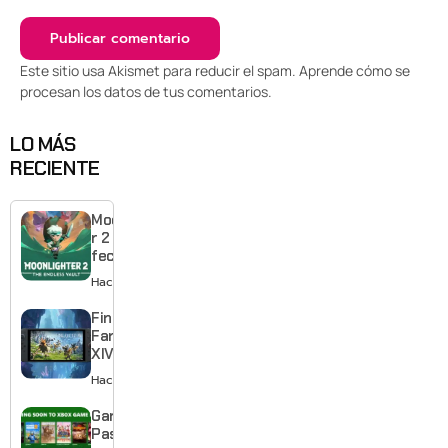
Este sitio usa Akismet para reducir el spam.
Aprende cómo se
procesan los datos de tus comentarios
.
LO MÁS
RECIENTE
Moonlighte
r 2 ya tiene
fecha y
puedes
Hace 19 horas
quedarte
gratis con
Final
el primero
Fantasy
XIV llega a
Switch 2 y
Hace 2 días
te deja
jugar un
Game
mes sin
Pass
pagar