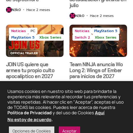
julio
N3k0
Hace 2 meses
N3k0
Hace 2 meses
Noticias
PC
Noticias
PlayStation 5
PlayStation 5
Xbox Series
Switch 2
Xbox Series
JOIN US quiere que
Team NINJA anuncia Wo
armes tu propio culto
Long 2: Wings of Ember
apocalíptico en 2027
para inicios de 2027
N3k0
Hace 2 meses
N3k0
Hace 2 meses
Usamos cookies en nuestro sitio web para brindarte la
experiencia más relevante al recordar tus preferencias y
visitas repetidas. Al hacer clic en "Aceptar", aceptas el uso
de TODAS las cookies. Puedes leer acerca de nuestra
2025 © Degeneraciónx.com | Anime, Games & Nothing
Política de Privacidad
y del uso de Cookies
Aquí
Else
Quiénes
Condiciones De
Políticas De
¡Colabora!
No estoy de acuerdo
.
Somos
Uso
Privacidad
Opciones de Cookies
Aceptar