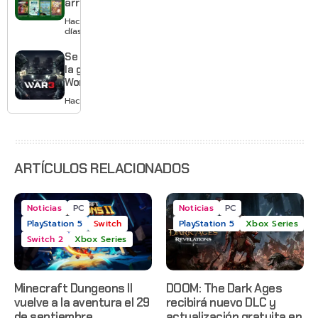
arranca
suscripción
agosto
Hace 2
con
días
Gears of
War: E-
Se acabó
Day,
la guerra:
Grounded
World War
2 y más
3 apaga
Hace 3 días
sus
servidores
ARTÍCULOS RELACIONADOS
Noticias
PC
Noticias
PC
PlayStation 5
Switch
PlayStation 5
Xbox Series
Switch 2
Xbox Series
Minecraft Dungeons II
DOOM: The Dark Ages
vuelve a la aventura el 29
recibirá nuevo DLC y
de septiembre
actualización gratuita en