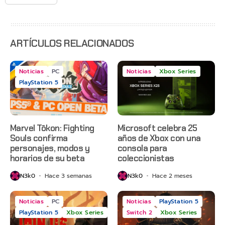
Gears of
War: E-
Day,
Grounded
2 y más
ARTÍCULOS RELACIONADOS
Noticias
PC
Noticias
Xbox Series
PlayStation 5
Marvel Tōkon: Fighting
Microsoft celebra 25
Souls confirma
años de Xbox con una
personajes, modos y
consola para
horarios de su beta
coleccionistas
N3k0
Hace 3 semanas
N3k0
Hace 2 meses
Noticias
PC
Noticias
PlayStation 5
PlayStation 5
Xbox Series
Switch 2
Xbox Series