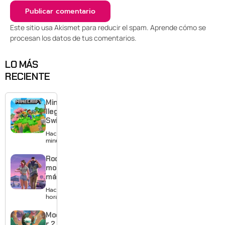
Este sitio usa Akismet para reducir el spam.
Aprende cómo se
procesan los datos de tus comentarios
.
LO MÁS
RECIENTE
Minecraft
llega a
Switch 2
con
Hace 36
mejores
minutos
gráficos
y mucho
Rockstar
Mario
mostrará
más de
GTA 6 en
Hace 19
agosto
horas
con
estreno
Moonlighte
anticipado
r 2 ya tiene