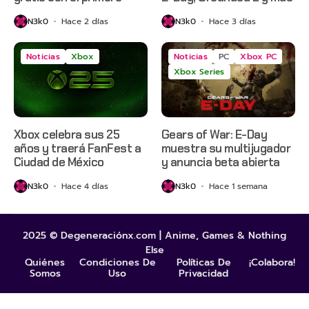
N3k0
Hace 2 días
N3k0
Hace 3 días
Noticias
Xbox
Noticias
PC
Xbox PC
Xbox Series
Xbox celebra sus 25
Gears of War: E-Day
años y traerá FanFest a
muestra su multijugador
Ciudad de México
y anuncia beta abierta
N3k0
Hace 4 días
N3k0
Hace 1 semana
2025 © Degeneraciónx.com | Anime, Games & Nothing
Else
Quiénes
Condiciones De
Políticas De
¡Colabora!
Somos
Uso
Privacidad