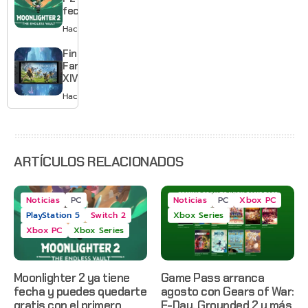
en Netflix
fecha y
puedes
Hace 2 días
quedarte
gratis con
Final
el primero
Fantasy
XIV llega a
Switch 2 y
Hace 3 días
te deja
jugar un
mes sin
pagar
suscripción
ARTÍCULOS RELACIONADOS
Noticias
PC
Noticias
PC
Xbox PC
PlayStation 5
Switch 2
Xbox Series
Xbox PC
Xbox Series
Moonlighter 2 ya tiene
Game Pass arranca
fecha y puedes quedarte
agosto con Gears of War:
gratis con el primero
E-Day, Grounded 2 y más