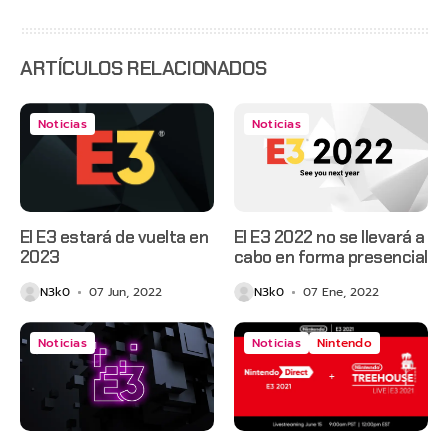
con
estreno
anticipado
en Netflix
ARTÍCULOS RELACIONADOS
Noticias
Noticias
El E3 estará de vuelta en
El E3 2022 no se llevará a
2023
cabo en forma presencial
N3k0
07 Jun, 2022
N3k0
07 Ene, 2022
Noticias
Noticias
Nintendo