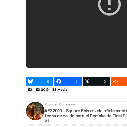
0
2
0
E3
E3 2019
E3 Media
Publicación previa
#E32019 - Square Enix revela oficialmente
fecha de salida para el Remake de Final F
VII