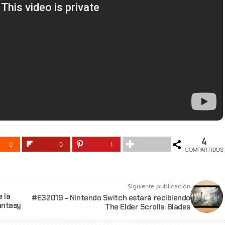
4
0
0
1
COMPARTIDOS
Siguiente publicación
 la
#E32019 - Nintendo Switch estará recibiendo
antasy
The Elder Scrolls: Blades