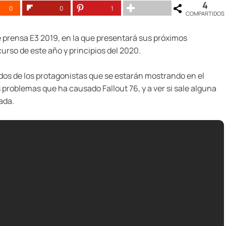
4
0
0
1
COMPARTIDOS
 prensa E3 2019, en la que presentará sus próximos
urso de este año y principios del 2020.
dos de los protagonistas que se estarán mostrando en el
 problemas que ha causado Fallout 76, y a ver si sale alguna
ada.