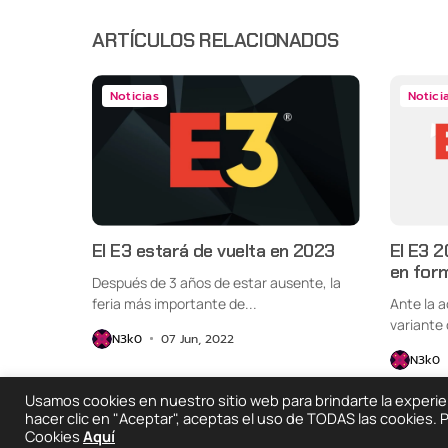
ARTÍCULOS RELACIONADOS
Noticias
Notici
El E3 estará de vuelta en 2023
El E3 2
en form
Después de 3 años de estar ausente, la
feria más importante de...
Ante la 
variante 
N3k0
07 Jun, 2022
N3k0
Usamos cookies en nuestro sitio web para brindarte la experienc
hacer clic en "Aceptar", aceptas el uso de TODAS las cookies.
Cookies
Aquí