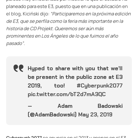
planeado para este E3, puesto que en una publicación
en
el blog
, Kiciński dijo:
“Participaremos en la próxima edición
de E3, que se perfila como la feria más importante en la
historia de CD Projekt. Queremos ser aún más
prominentes en Los Ángeles de lo que fuimos el año
pasado”
.
Hyped to share with you that we’ll
be present in the public zone at E3
2019, too!
#Cyberpunk2077
pic.twitter.com/bT2d7mA3QC
— Adam Badowski
(@AdamBadowski)
May 23, 2019
Cyberpunk 2077
se anuncio en el 2013 y apenas en el E3