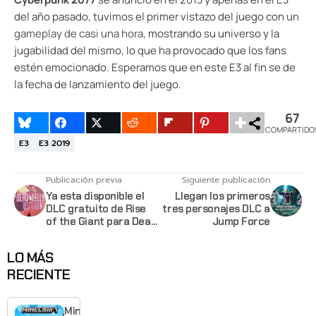
del año pasado, tuvimos el primer vistazo del juego con
un
gameplay de casi una hora
, mostrando su universo y la
jugabilidad del mismo, lo que ha provocado que los fans
estén emocionado. Esperamos que en este E3 al fin se de
la fecha de lanzamiento del juego.
67
COMPARTIDO
E3
E3 2019
Publicación previa
Siguiente publicación
Ya esta disponible el
Llegan los primeros
DLC gratuito de Rise
tres personajes DLC a
of the Giant para Dead
Jump Force
Cells en el Nintendo
Switch y en el PS4
LO MÁS
RECIENTE
Minecraft