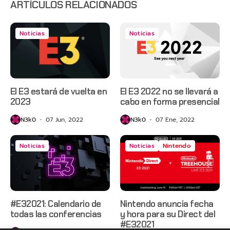
ARTÍCULOS RELACIONADOS
Noticias
Noticias
El E3 estará de vuelta en
El E3 2022 no se llevará a
2023
cabo en forma presencial
N3k0
07 Jun, 2022
N3k0
07 Ene, 2022
Noticias
Noticias
Nintendo
#E32021: Calendario de
Nintendo anuncia fecha
todas las conferencias
y hora para su Direct del
#E32021