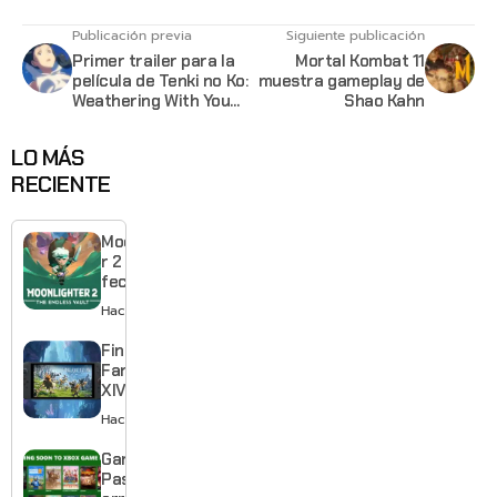
Publicación previa
Siguiente publicación
Primer trailer para la
Mortal Kombat 11
película de Tenki no Ko:
muestra gameplay de
Weathering With You
Shao Kahn
de Makoto Shinkai
LO MÁS
RECIENTE
Moonlighte
r 2 ya tiene
fecha y
puedes
Hace 15 horas
quedarte
gratis con
Final
el primero
Fantasy
XIV llega a
Switch 2 y
Hace 2 días
te deja
jugar un
Game
mes sin
Pass
pagar