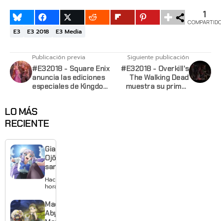
1
COMPARTID
E3
E3 2018
E3 Media
Publicación previa
Siguiente publicación
#E32018 - Square Enix
#E32018 - Overkill's
anuncia las ediciones
The Walking Dead
especiales de Kingdom
muestra su primer
Hearts III
gameplay y revela su
fecha de lanzamiento
LO MÁS
RECIENTE
Giant
Ojō-
sama
revela
Hace 5
visual y
horas
confirma
estreno
Made in
para
Abyss:
enero de