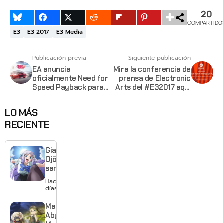
20
COMPARTIDO
E3
E3 2017
E3 Media
Publicación previa
Siguiente publicación
EA anuncia
Mira la conferencia de
oficialmente Need for
prensa de Electronic
Speed Payback para
Arts del #E32017 aquí
Noviembre
[update]
LO MÁS
RECIENTE
Giant
Ojō-
sama
revela
Hace 3
visual y
días
confirma
estreno
Made in
para
Abyss:
enero de