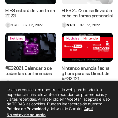
El E3 estará de vuelta en
El E3 2022 no se llevará a
2023
cabo en forma presencial
N3k0
07 Jun, 2022
N3k0
07 Ene, 2022
Noticias
Noticias
Nintendo
#E32021: Calendario de
Nintendo anuncia fecha
todas las conferencias
y hora para su Direct del
#E32021
N3k0
07 Jun, 2021
N3k0
02 Jun, 2021
Usamos cookies en nuestro sitio web para brindarte la
experiencia más relevante al recordar tus preferencias y
visitas repetidas. Al hacer clic en "Aceptar", aceptas el uso
de TODAS las cookies. Puedes leer acerca de nuestra
2025 © Degeneraciónx.com | Anime, Games & Nothing
Política de Privacidad
y del uso de Cookies
Aquí
Else
No estoy de acuerdo
.
Quiénes
Condiciones De
Políticas De
¡Colabora!