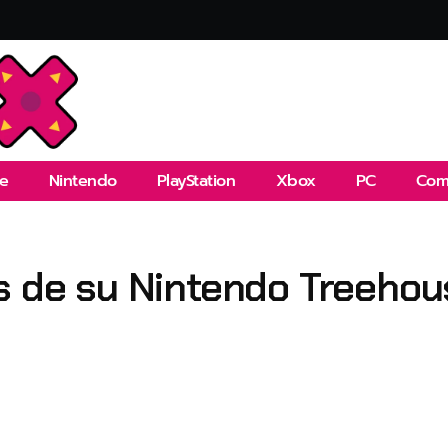
e
Nintendo
PlayStation
Xbox
PC
Com
s de su Nintendo Treehous