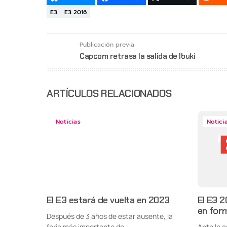
E3
E3 2016
Publicación previa
Capcom retrasa la salida de Ibuki
ARTÍCULOS RELACIONADOS
Noticias
Notici
El E3 estará de vuelta en 2023
El E3 2
en form
Después de 3 años de estar ausente, la
feria más importante de...
Ante la 