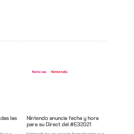
Noticias
Nintendo
das las
Nintendo anuncia fecha y hora
para su Direct del #E32021
lleve a
Nintendo ha anunciado formalmente sus