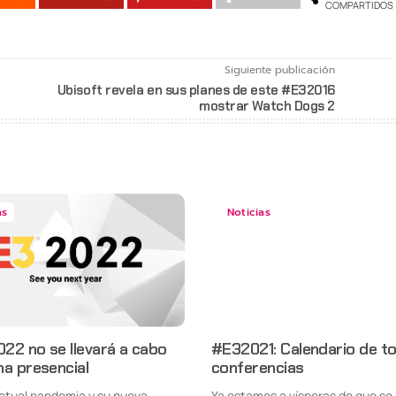
COMPARTIDOS
Siguiente publicación
Ubisoft revela en sus planes de este #E32016
mostrar Watch Dogs 2
as
Noticias
022 no se llevará a cabo
#E32021: Calendario de to
a presencial
conferencias
actual pandemia y su nueva
Ya estamos a vísperas de que se 