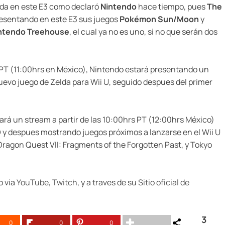
elda en este E3 como declaró
Nintendo
hace tiempo, pues
The
esentando en este E3 sus juegos
Pokémon Sun/Moon
y
ntendo Treehouse
, el cual ya no es uno, si no que serán dos
rs PT (11:00hrs en México), Nintendo estará presentando un
uevo juego de Zelda para Wii U, seguido despues del primer
ará un stream a partir de las 10:00hrs PT (12:00hrs México)
y despues mostrando juegos próximos a lanzarse en el Wii U
ragon Quest VII: Fragments of the Forgotten Past, y Tokyo
o via
YouTube
,
Twitch
, y a traves de su
Sitio oficial de
3
0
0
0