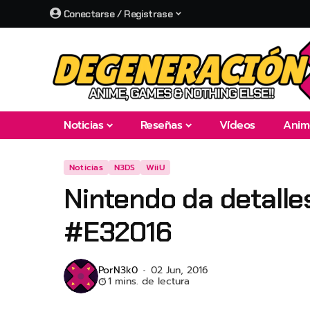
Conectarse / Registrase
Noticias
Reseñas
Vídeos
Anim
Noticias
N3DS
WiiU
Nintendo da detalle
#E32016
Por
N3k0
02 Jun, 2016
1 mins. de lectura