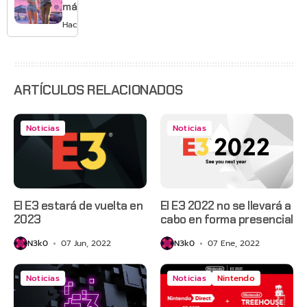
Mario
más de
GTA 6 en
Hace 2 días
agosto
con
estreno
anticipado
en Netflix
ARTÍCULOS RELACIONADOS
Noticias
Noticias
El E3 estará de vuelta en
El E3 2022 no se llevará a
2023
cabo en forma presencial
N3k0
07 Jun, 2022
N3k0
07 Ene, 2022
Noticias
Noticias
Nintendo