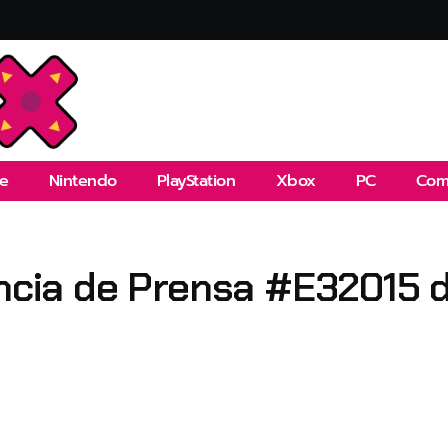
e
Nintendo
PlayStation
Xbox
PC
Com
encia de Prensa #E32015 