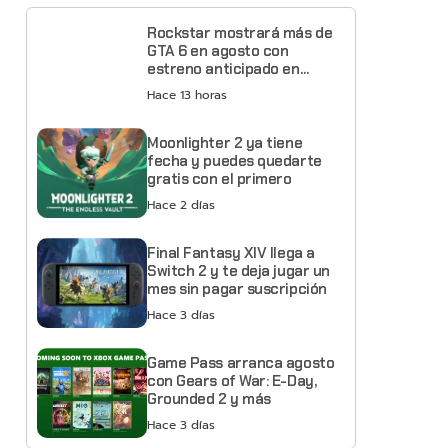
Rockstar mostrará más de
GTA 6 en agosto con
estreno anticipado en
Netflix
Hace 13 horas
Moonlighter 2 ya tiene
fecha y puedes quedarte
gratis con el primero
Hace 2 días
Final Fantasy XIV llega a
Switch 2 y te deja jugar un
mes sin pagar suscripción
Hace 3 días
Game Pass arranca agosto
con Gears of War: E-Day,
Grounded 2 y más
Hace 3 días