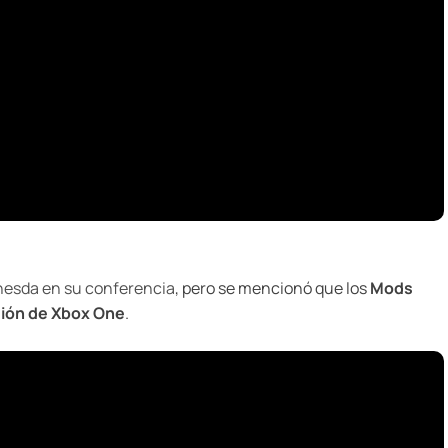
hesda en su conferencia
, pero se mencionó que los
Mods
sión de Xbox One
.