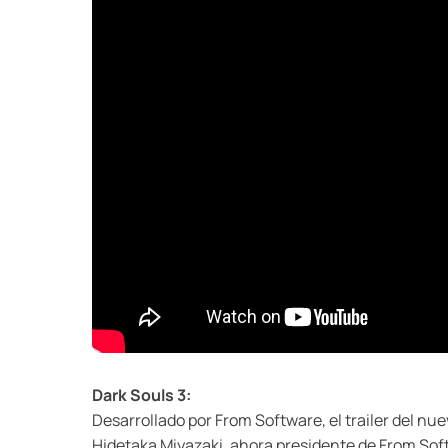
Dark Souls 3:
Desarrollado por From Software, el trailer del nue
Hidetaka Miyazaki, ahora presidente de From Sof