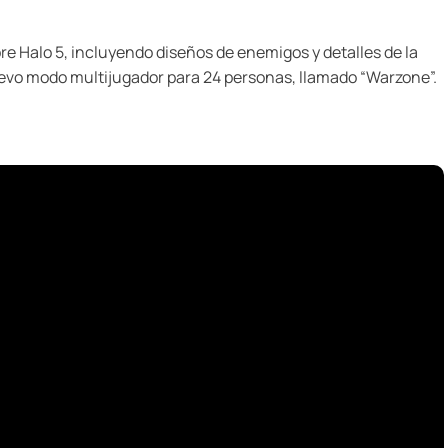
re Halo 5, incluyendo diseños de enemigos y detalles de la
 nuevo modo multijugador para 24 personas, llamado “Warzone”.