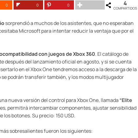
4
0
0
0
COMPARTIDOS
ño
sorprendió a muchos de los asistentes, que no esperaban
sitaba Microsoft para intentar reducir la ventaja que por el
rocompatibilidad con juegos de Xbox 360
. El catálogo de
después del lanzamiento oficial en agosto, y si se cuenta
 insertarlo en el Xbox One tendremos acceso a la descarga de la
o se podrán transferir también, y los modos multijugador
 una nueva versión del control para Xbox One, llamada
“Elite
les, permitirá intercambiar componentes, ajustar sensibilidad
e los botones. Su precio: 150 USD.
 más sobresalientes fueron los siguientes: