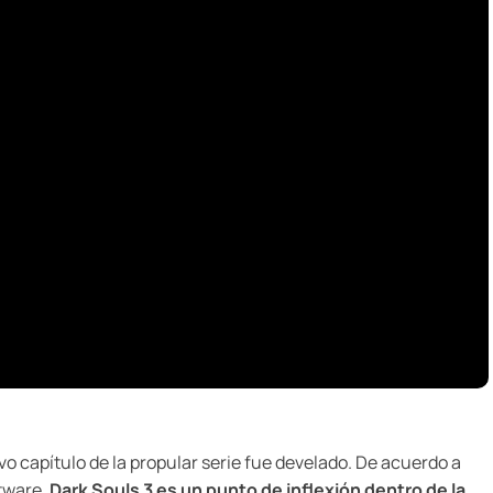
vo capítulo de la propular serie fue develado. De acuerdo a
tware,
Dark Souls 3 es un punto de inflexión dentro de la