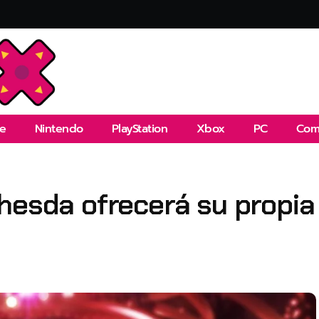
e
Nintendo
PlayStation
Xbox
PC
Com
hesda ofrecerá su propia