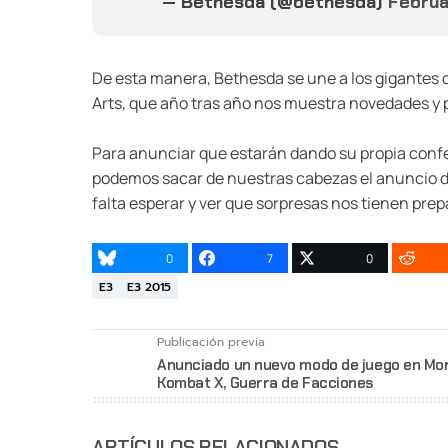
— Bethesda (@bethesda)
Februa
De esta manera, Bethesda se une a los gigantes d
Arts, que año tras año nos muestra novedades y 
Para anunciar que estarán dando su propia confe
podemos sacar de nuestras cabezas el anuncio de
falta esperar y ver que sorpresas nos tienen prep
0
7
0
E3
E3 2015
Publicación previa
Anunciado un nuevo modo de juego en Mor
Kombat X, Guerra de Facciones
ARTÍCULOS RELACIONADOS