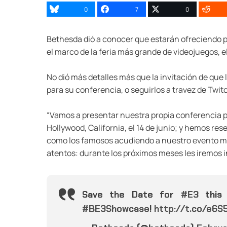
0
7
0
Bethesda dió a conocer que estarán ofreciendo p
el marco de la feria más grande de videojuegos, el
No dió más detalles más que la invitación de que
para su conferencia, o seguirlos a travez de Twit
“Vamos a presentar nuestra propia conferencia p
Hollywood, California, el 14 de junio; y hemos re
como los famosos acudiendo a nuestro evento más
atentos: durante los próximos meses les iremos i
Save the Date for
#E3
this 
#BE3Showcase
!
http://t.co/e6