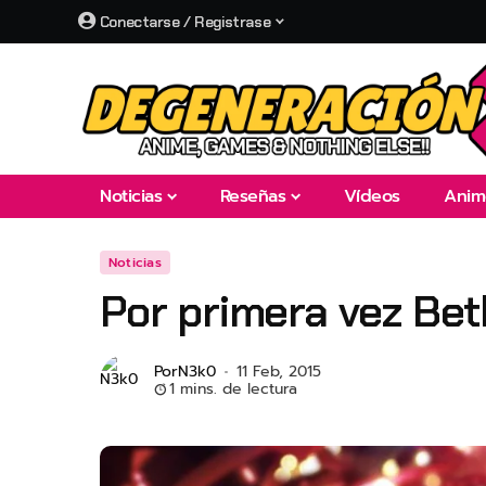
Conectarse / Registrase
Noticias
Reseñas
Vídeos
Anim
Noticias
Por primera vez Bet
Por
N3k0
11 Feb, 2015
1 mins. de lectura