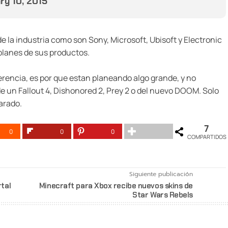
ry 10, 2015
e la industria como son Sony, Microsoft, Ubisoft y Electronic
planes de sus productos.
rencia, es por que estan planeando algo grande, y no
 un Fallout 4, Dishonored 2, Prey 2 o del nuevo DOOM. Solo
arado.
7
0
0
0
COMPARTIDOS
Siguiente publicación
tal
Minecraft para Xbox recibe nuevos skins de
Star Wars Rebels