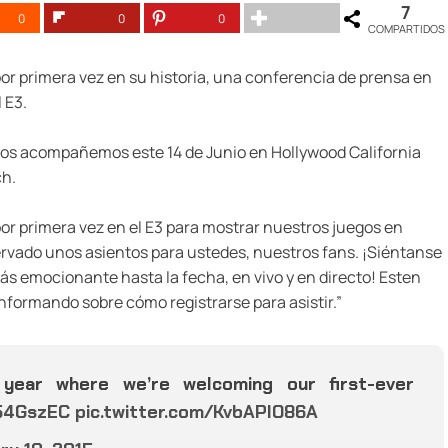
7
0
0
0
COMPARTIDOS
or primera vez en su historia, una conferencia de prensa en
 E3.
 los acompañemos este 14 de Junio en Hollywood California
ch.
or primera vez en el E3 para mostrar nuestros juegos en
servado unos asientos para ustedes, nuestros fans. ¡Siéntanse
 emocionante hasta la fecha, en vivo y en directo! Esten
nformando sobre cómo registrarse para asistir.”
year where we’re welcoming our first-ever
S54GszEC
pic.twitter.com/KvbAPIO86A