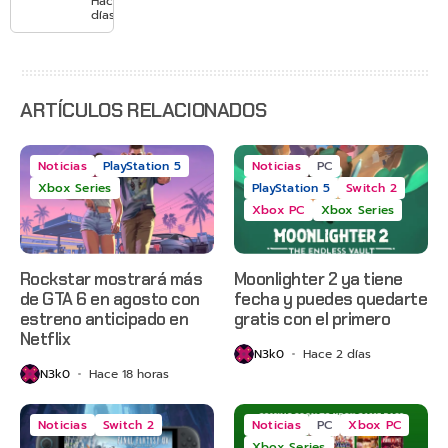
Hace 3
con
días
Gears of
War: E-
Day,
Grounded
2 y más
ARTÍCULOS RELACIONADOS
Noticias
PlayStation 5
Noticias
PC
Xbox Series
PlayStation 5
Switch 2
Xbox PC
Xbox Series
Rockstar mostrará más
Moonlighter 2 ya tiene
de GTA 6 en agosto con
fecha y puedes quedarte
estreno anticipado en
gratis con el primero
Netflix
N3k0
Hace 2 días
N3k0
Hace 18 horas
Noticias
Switch 2
Noticias
PC
Xbox PC
Xbox Series