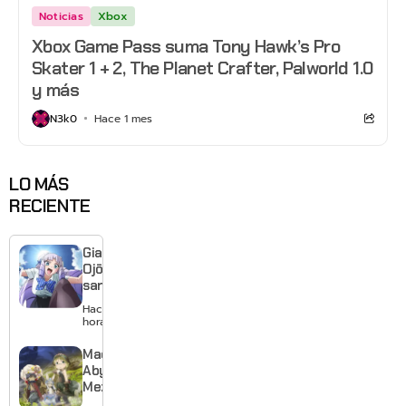
Noticias
Xbox
Xbox Game Pass suma Tony Hawk’s Pro
Skater 1 + 2, The Planet Crafter, Palworld 1.0
y más
N3k0
Hace 1 mes
LO MÁS
RECIENTE
Giant
Ojō-
sama
revela
Hace 20
visual y
horas
confirma
estreno
Made in
para
Abyss:
enero de
Mezameru
2027
Shinpi