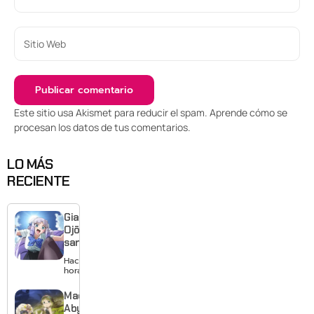
Este sitio usa Akismet para reducir el spam.
Aprende cómo se
procesan los datos de tus comentarios
.
LO MÁS
RECIENTE
Giant
Ojō-
sama
revela
Hace 7
visual y
horas
confirma
estreno
Made in
para
Abyss: