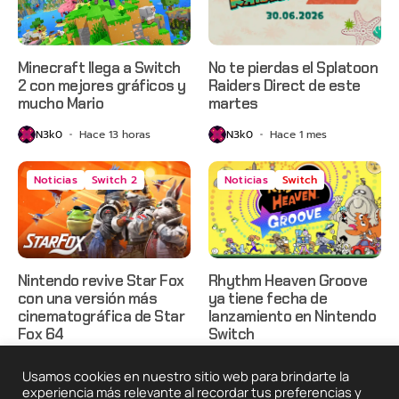
Minecraft llega a Switch
No te pierdas el Splatoon
2 con mejores gráficos y
Raiders Direct de este
mucho Mario
martes
N3k0
Hace 13 horas
N3k0
Hace 1 mes
Noticias
Switch 2
Noticias
Switch
Nintendo revive Star Fox
Rhythm Heaven Groove
con una versión más
ya tiene fecha de
cinematográfica de Star
lanzamiento en Nintendo
Fox 64
Switch
N3k0
Hace 3 meses
N3k0
Hace 4 meses
Usamos cookies en nuestro sitio web para brindarte la
experiencia más relevante al recordar tus preferencias y