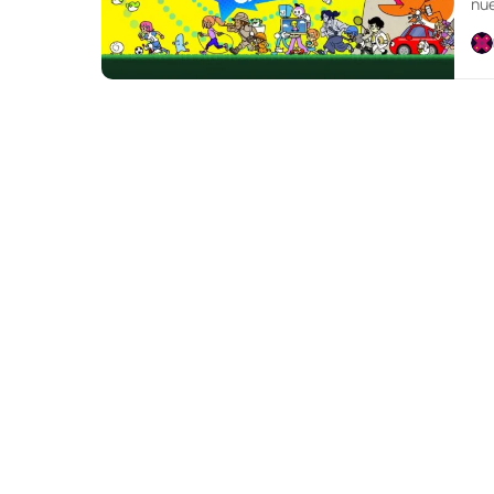
nue
más