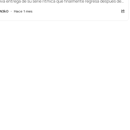
va entrega de su serie rítmica que finalmente regresa después de
...
N3k0
Hace 1 mes