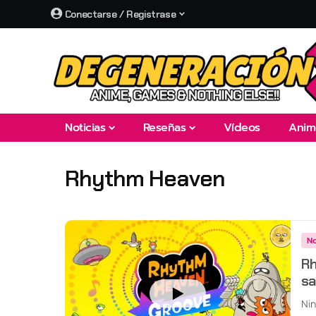
Conectarse / Registrase
Noticias
Reseñas
Vídeos
Anim
Rhythm Heaven
No
Rh
sa
Nin