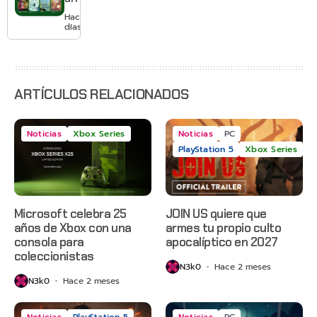
suscripción
agosto
Hace 2
con
días
Gears of
War: E-
Day,
Grounded
2 y más
ARTÍCULOS RELACIONADOS
Noticias
Xbox Series
Noticias
PC
PlayStation 5
Xbox Series
Microsoft celebra 25
JOIN US quiere que
años de Xbox con una
armes tu propio culto
consola para
apocalíptico en 2027
coleccionistas
N3k0
Hace 2 meses
N3k0
Hace 2 meses
Noticias
PlayStation 5
Noticias
PC