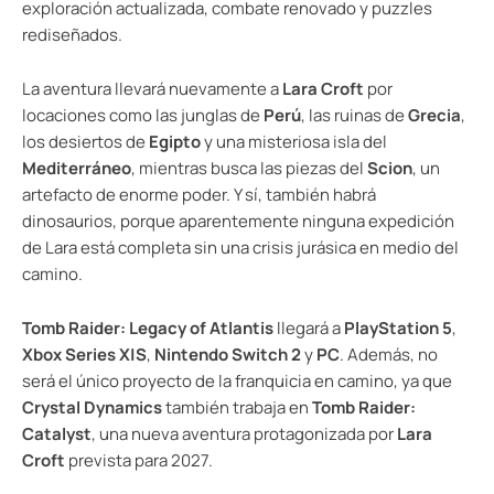
exploración actualizada, combate renovado y puzzles
rediseñados.
La aventura llevará nuevamente a
Lara Croft
por
locaciones como las junglas de
Perú
, las ruinas de
Grecia
,
los desiertos de
Egipto
y una misteriosa isla del
Mediterráneo
, mientras busca las piezas del
Scion
, un
artefacto de enorme poder. Y sí, también habrá
dinosaurios, porque aparentemente ninguna expedición
de Lara está completa sin una crisis jurásica en medio del
camino.
Tomb Raider: Legacy of Atlantis
llegará a
PlayStation 5
,
Xbox Series X|S
,
Nintendo Switch 2
y
PC
. Además, no
será el único proyecto de la franquicia en camino, ya que
Crystal Dynamics
también trabaja en
Tomb Raider:
Catalyst
, una nueva aventura protagonizada por
Lara
Croft
prevista para 2027.