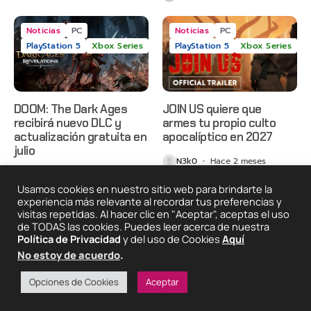
Noticias
PC
Noticias
PC
PlayStation 5
Xbox Series
PlayStation 5
Xbox Series
DOOM: The Dark Ages
JOIN US quiere que
recibirá nuevo DLC y
armes tu propio culto
actualización gratuita en
apocalíptico en 2027
julio
N3k0
Hace 2 meses
N3k0
Hace 2 meses
Usamos cookies en nuestro sitio web para brindarte la
experiencia más relevante al recordar tus preferencias y
visitas repetidas. Al hacer clic en "Aceptar", aceptas el uso
2025 © Degeneraciónx.com | Anime, Games & Nothing
de TODAS las cookies. Puedes leer acerca de nuestra
Else
Política de Privacidad
y del uso de Cookies
Aquí
Quiénes
Condiciones De
Políticas De
¡Colabora!
No estoy de acuerdo
.
Somos
Uso
Privacidad
Opciones de Cookies
Aceptar