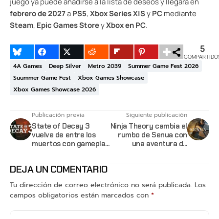
juego ya puede añadirse a la lista de deseos y llegará en
febrero de 2027
a
PS5
,
Xbox Series X|S
y
PC
mediante
Steam
,
Epic Games Store
y
Xbox en PC
.
5
COMPARTIDO
4A Games
Deep Silver
Metro 2039
Summer Game Fest 2026
Suummer Game Fest
Xbox Games Showcase
Xbox Games Showcase 2026
Publicación previa
Siguiente publicación
State of Decay 3
Ninja Theory cambia el
vuelve de entre los
rumbo de Senua con
muertos con gameplay
una aventura de
y ventana de estreno
acción
DEJA UN COMENTARIO
Tu dirección de correo electrónico no será publicada.
Los
campos obligatorios están marcados con
*