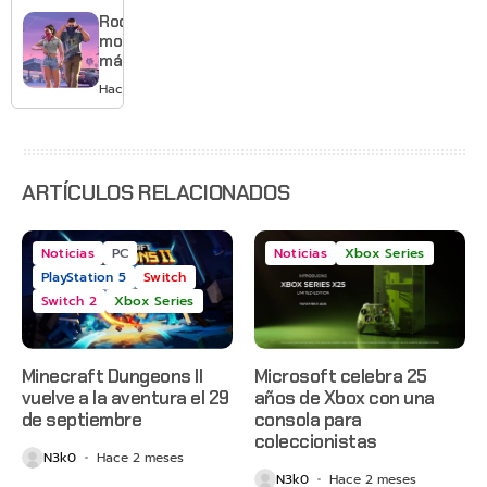
gráficos
Rockstar
y mucho
mostrará
Mario
más de
GTA 6 en
Hace 3 días
agosto
con
estreno
anticipado
en Netflix
ARTÍCULOS RELACIONADOS
Noticias
PC
Noticias
Xbox Series
PlayStation 5
Switch
Switch 2
Xbox Series
Minecraft Dungeons II
Microsoft celebra 25
vuelve a la aventura el 29
años de Xbox con una
de septiembre
consola para
coleccionistas
N3k0
Hace 2 meses
N3k0
Hace 2 meses