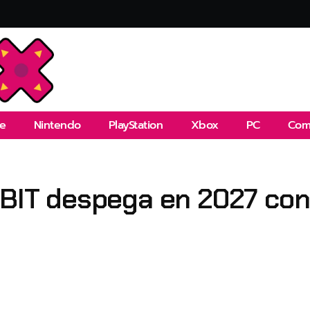
e
Nintendo
PlayStation
Xbox
PC
Com
T despega en 2027 con u