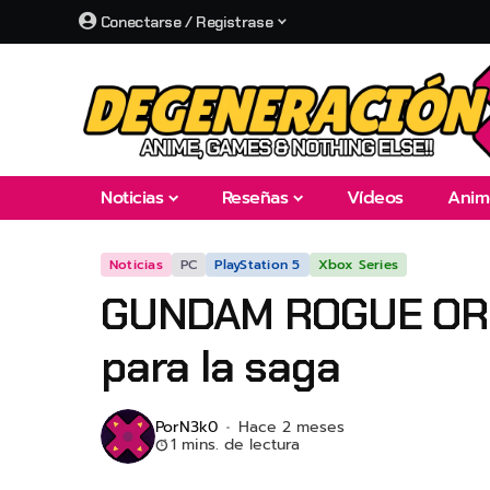
Conectarse / Registrase
Noticias
Reseñas
Vídeos
Anim
Noticias
PC
PlayStation 5
Xbox Series
GUNDAM ROGUE ORBI
para la saga
Por
N3k0
Hace 2 meses
1 mins. de lectura