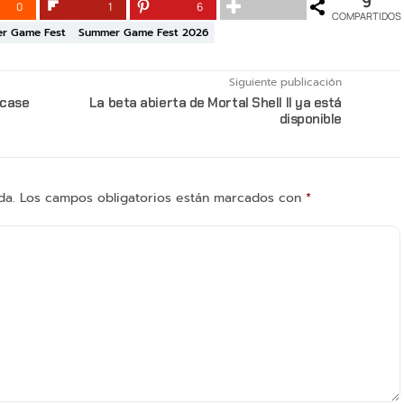
9
0
1
6
COMPARTIDOS
r Game Fest
Summer Game Fest 2026
Siguiente publicación
wcase
La beta abierta de Mortal Shell II ya está
disponible
da.
Los campos obligatorios están marcados con
*