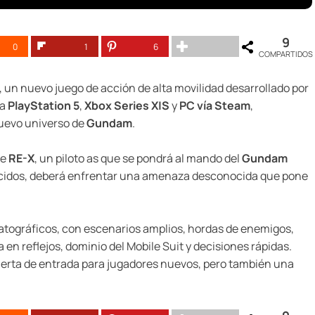
9
0
1
6
COMPARTIDOS
, un nuevo juego de acción de alta movilidad desarrollado por
a
PlayStation 5
,
Xbox Series X|S
y
PC vía Steam
,
nuevo universo de
Gundam
.
de
RE-X
, un piloto as que se pondrá al mando del
Gundam
ocidos, deberá enfrentar una amenaza desconocida que pone
tográficos, con escenarios amplios, hordas de enemigos,
en reflejos, dominio del Mobile Suit y decisiones rápidas.
erta de entrada para jugadores nuevos, pero también una