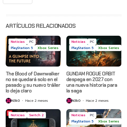
Gears of
War: E-
Day,
Grounded
2 y más
ARTÍCULOS RELACIONADOS
Noticias
PC
Noticias
PC
PlayStation 5
Xbox Series
PlayStation 5
Xbox Series
The Blood of Dawnwalker
GUNDAM ROGUE ORBIT
no se quedará solo en el
despega en 2027 con
pasado y su nuevo tráiler
una nueva historia para
lo deja claro
la saga
N3k0
Hace 2 meses
N3k0
Hace 2 meses
Noticias
Switch 2
Noticias
PC
PlayStation 5
Xbox Series