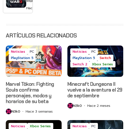
World War
2 y más
3 apaga
Hace 3 días
sus
servidores
ARTÍCULOS RELACIONADOS
Noticias
PC
Noticias
PC
PlayStation 5
PlayStation 5
Switch
Switch 2
Xbox Series
Marvel Tōkon: Fighting
Minecraft Dungeons II
Souls confirma
vuelve a la aventura el 29
personajes, modos y
de septiembre
horarios de su beta
N3k0
Hace 2 meses
N3k0
Hace 3 semanas
Noticias
Xbox Series
Noticias
PC