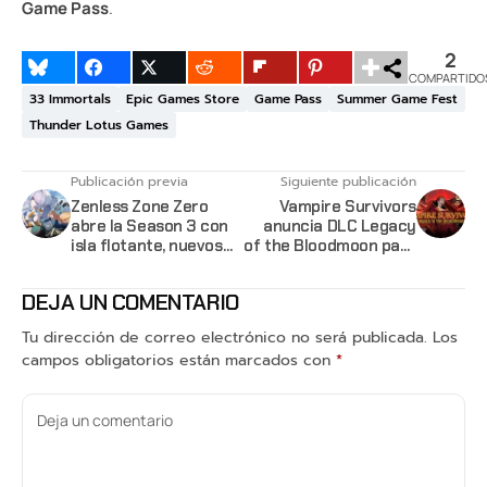
Game Pass
.
2
COMPARTIDO
33 Immortals
Epic Games Store
Game Pass
Summer Game Fest
Thunder Lotus Games
Publicación previa
Siguiente publicación
Zenless Zone Zero
Vampire Survivors
abre la Season 3 con
anuncia DLC Legacy
isla flotante, nuevos
of the Bloodmoon para
agentes y llegada a
este verano
Steam
DEJA UN COMENTARIO
Tu dirección de correo electrónico no será publicada.
Los
campos obligatorios están marcados con
*