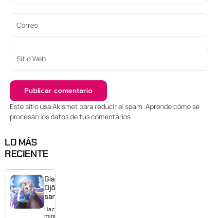
Este sitio usa Akismet para reducir el spam.
Aprende cómo se
procesan los datos de tus comentarios
.
LO MÁS
RECIENTE
Giant
Ojō-
sama
revela
Hace 50
visual y
minutos