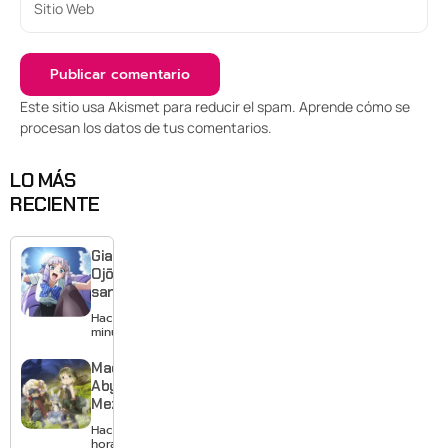
Este sitio usa Akismet para reducir el spam.
Aprende cómo se
procesan los datos de tus comentarios
.
LO MÁS
RECIENTE
Giant
Ojō-
sama
revela
Hace 15
visual y
minutos
confirma
estreno
Made in
para
Abyss:
enero de
Mezameru
2027
Shinpi
Hace 2
revela
horas