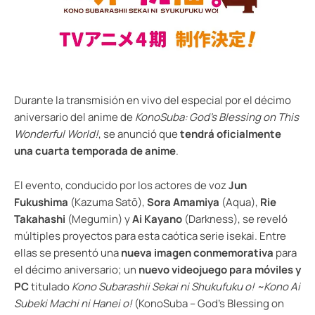
Durante la transmisión en vivo del especial por el décimo
aniversario del anime de
KonoSuba: God’s Blessing on This
Wonderful World!
, se anunció que
tendrá oficialmente
una cuarta temporada de anime
.
El evento, conducido por los actores de voz
Jun
Fukushima
(Kazuma Satō),
Sora Amamiya
(Aqua),
Rie
Takahashi
(Megumin) y
Ai Kayano
(Darkness), se reveló
múltiples proyectos para esta caótica serie isekai. Entre
ellas se presentó una
nueva imagen conmemorativa
para
el décimo aniversario; un
nuevo videojuego para móviles y
PC
titulado
Kono Subarashii Sekai ni Shukufuku o! ~Kono Ai
Subeki Machi ni Hanei o!
(KonoSuba – God’s Blessing on