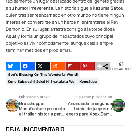
rápidamente un lugar destacado dentro del género gracias
a su
humor irreverente
. La historia sigue a
Kazuma Satou
,
quien tras ser reencarnado en otro mundo no tiene ningún
interés en convertirse en un héroe ni enfrentarse al Rey
Demonio. En su lugar, arrastra consigo a la torpe diosa
Aqua
y forma un grupo de inadaptados cuyo principal
objetivo es vivir cómodamente, aunque casi siempre
terminan metidos en problemas.
41
COMPARTIDO
God’s Blessing On This Wonderful World!
Kono Subarashii Sekai Ni Shukufuku Wo!
KonoSuba
Publicación previa
Siguiente publicación
Grasshopper
Anunciada la segunda
Manufacture presenta
tanda de juegos de
el tráiler historia para
enero para Xbox Game
ROMEO IS A DEAD MAN
Pass
DEJA UN COMENTARIO