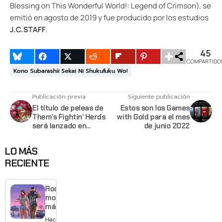
Blessing on This Wonderful World!: Legend of Crimson), se
emitió en agosto de 2019 y fue producido por los estudios
J.C.STAFF
.
45
COMPARTIDO
Kono Subarashii Sekai Ni Shukufuku Wo!
Publicación previa
Siguiente publicación
El título de peleas de
Estos son los Games
Them’s Fightin’ Herds
with Gold para el mes
será lanzado en
de junio 2022
consolas este año
LO MÁS
RECIENTE
Rockstar
mostrará
más de
GTA 6 en
Hace 3