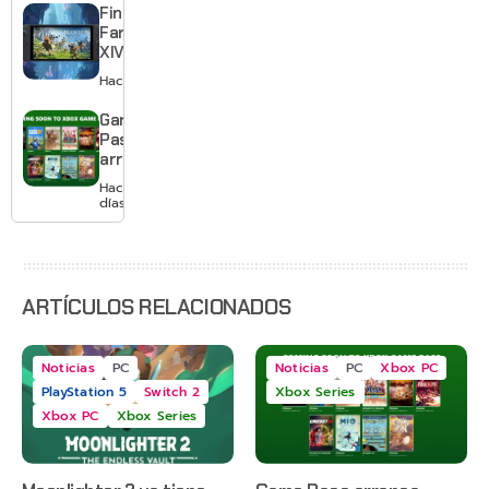
gratis con
Final
el primero
Fantasy
XIV llega a
Switch 2 y
Hace 2 días
te deja
jugar un
Game
mes sin
Pass
pagar
arranca
suscripción
agosto
Hace 2
con
días
Gears of
War: E-
Day,
Grounded
2 y más
ARTÍCULOS RELACIONADOS
Noticias
PC
Noticias
PC
Xbox PC
PlayStation 5
Switch 2
Xbox Series
Xbox PC
Xbox Series