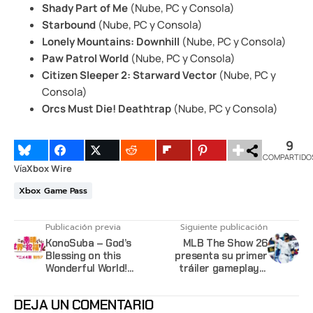
Shady Part of Me
(Nube, PC y Consola)
Starbound
(Nube, PC y Consola)
Lonely Mountains: Downhill
(Nube, PC y Consola)
Paw Patrol World
(Nube, PC y Consola)
Citizen Sleeper 2: Starward Vector
(Nube, PC y
Consola)
Orcs Must Die! Deathtrap
(Nube, PC y Consola)
9
COMPARTIDO
Vía
Xbox Wire
Xbox Game Pass
Publicación previa
Siguiente publicación
KonoSuba – God’s
MLB The Show 26
Blessing on this
presenta su primer
Wonderful World!
tráiler gameplay y
confirma su cuarta
revela sus ediciones
temporada
digitales
DEJA UN COMENTARIO