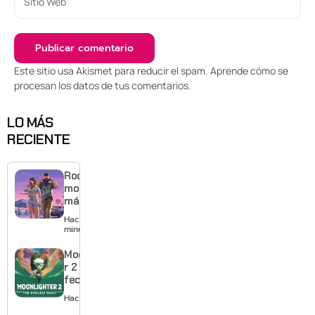
Este sitio usa Akismet para reducir el spam.
Aprende cómo se
procesan los datos de tus comentarios
.
LO MÁS
RECIENTE
Rockstar
mostrará
más de
GTA 6 en
Hace 20
agosto
minutos
con
estreno
Moonlighte
anticipado
r 2 ya tiene
en Netflix
fecha y
puedes
Hace 1 día
quedarte