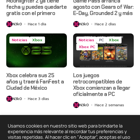
Moonlighter 2 ya tiene
Game Pass arranca
fecha y puedes quedarte
agosto con Gears of War:
gratis con el primero
E-Day, Grounded 2 y más
N3k0
Hace 1 día
N3k0
Hace 2 días
Noticias
Xbox
Noticias
PC
Xbox
Xbox PC
Xbox celebra sus 25
Los juegos
años y traerá FanFest a
retrocompatibles de
Ciudad de México
Xbox comienzan a llegar
oficialmente a PC
N3k0
Hace 3 días
N3k0
Hace 2 semanas
Usamos cookies en nuestro sitio web para brindarte la
2025 © Degeneraciónx.com | Anime, Games & Nothing
experiencia más relevante al recordar tus preferencias y
Else
visitas repetidas. Al hacer clic en "Aceptar", aceptas el uso
Quiénes
Condiciones De
Políticas De
¡Colabora!