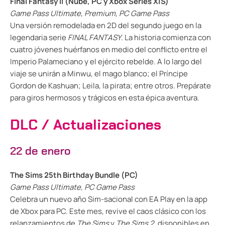
Final Fantasy II (Nube, PC y Xbox Series X|S)
Game Pass Ultimate, Premium, PC Game Pass
Una versión remodelada en 2D del segundo juego en la
legendaria serie
FINAL FANTASY
. La historia comienza con
cuatro jóvenes huérfanos en medio del conflicto entre el
Imperio Palameciano y el ejército rebelde. A lo largo del
viaje se unirán a Minwu, el mago blanco; el Príncipe
Gordon de Kashuan; Leila, la pirata; entre otros. Prepárate
para giros hermosos y trágicos en esta épica aventura.
DLC / Actualizaciones
22 de enero
The Sims 25th Birthday Bundle (PC)
Game Pass Ultimate, PC Game Pass
Celebra un nuevo año Sim-sacional con EA Play en la app
de Xbox para PC. Este mes, revive el caos clásico con los
relanzamientos de
The Sims
y
The Sims 2
, disponibles en