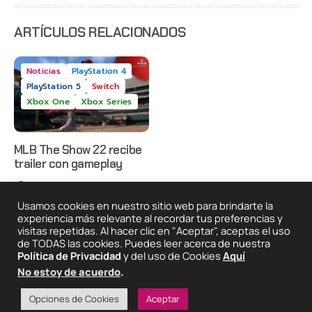
anticipado
en Netflix
ARTÍCULOS RELACIONADOS
Noticias
PlayStation 4
PlayStation 5
Switch
Xbox One
Xbox Series
MLB The Show 22 recibe
trailer con gameplay
N3k0
09 Feb, 2022
Usamos cookies en nuestro sitio web para brindarte la
experiencia más relevante al recordar tus preferencias y
visitas repetidas. Al hacer clic en "Aceptar", aceptas el uso
2025 © Degeneraciónx.com | Anime, Games & Nothing
de TODAS las cookies. Puedes leer acerca de nuestra
Else
Política de Privacidad
y del uso de Cookies
Aquí
Quiénes
Condiciones De
Políticas De
¡Colabora!
No estoy de acuerdo
.
Somos
Uso
Privacidad
Opciones de Cookies
Aceptar