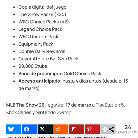
Copia digital del juego
The Show Packs (x20)
WBC Choice Packs (x2)
Legend Choice Pack
WBC Uniform Pack
Equipment Pack
Double Daily Rewards
Cover Athlete Bat Skin Pack
20,000 Stubs
Bono de precompra:
Gold Choice Pack
Acceso anticipado:
hasta 4 días antes (desde el 13
de marzo)
MLB The Show 26
llegará el
17 de marzo
a PlayStation 5,
Xbox Series y Nintendo Switch.
24
COMPARTIDO
MLB The Show
MLB The Show 26
San Diego Studio