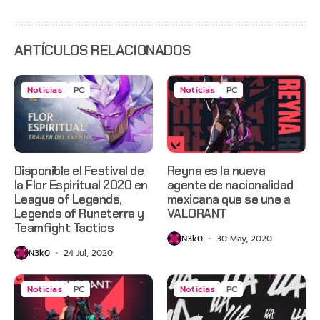
servidores
ARTÍCULOS RELACIONADOS
Noticias
PC
Noticias
PC
Disponible el Festival de
Reyna es la nueva
la Flor Espiritual 2020 en
agente de nacionalidad
League of Legends,
mexicana que se une a
Legends of Runeterra y
VALORANT
Teamfight Tactics
N3k0
30 May, 2020
N3k0
24 Jul, 2020
Noticias
PC
Noticias
PC