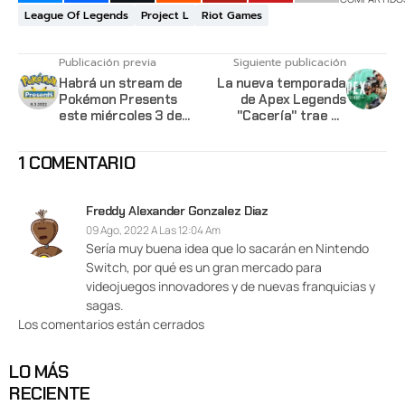
League Of Legends
Project L
Riot Games
Publicación previa
Siguiente publicación
Habrá un stream de
La nueva temporada
Pokémon Presents
de Apex Legends
este miércoles 3 de
"Cacería" trae de
agosto
regreso el primer
mapa con una gran
1 COMENTARIO
actualización
Freddy Alexander Gonzalez Diaz
09 Ago, 2022 A Las 12:04 Am
Sería muy buena idea que lo sacarán en Nintendo
Switch, por qué es un gran mercado para
videojuegos innovadores y de nuevas franquicias y
sagas.
Los comentarios están cerrados
LO MÁS
RECIENTE